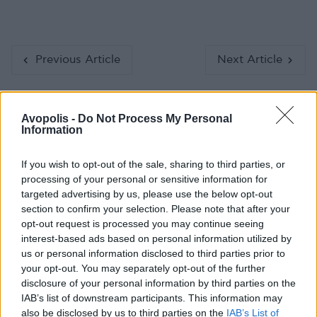
Previous Article
Next Article
Avopolis -
Do Not Process My Personal
Ακολούθησε το Avopolis Network στο
Google
Information
News
If you wish to opt-out of the sale, sharing to third parties, or
processing of your personal or sensitive information for
targeted advertising by us, please use the below opt-out
section to confirm your selection. Please note that after your
MOOD OF THE DAY
opt-out request is processed you may continue seeing
interest-based ads based on personal information utilized by
Ποτέ δεν είναι αργά, κυριολεκτικά. Ο
us or personal information disclosed to third parties prior to
Άντονι Χόπκινς στα 88 αρνείται να το
your opt-out. You may separately opt-out of the further
βάλει κάτω και κυκλοφορεί το 1ο του
disclosure of your personal information by third parties on the
άλμπουμ με ορχηστρικές συνθέσεις και
IAB’s list of downstream participants. This information may
τίτλο: Life Is A Dream. Φυσικά και είναι Άντονι...
also be disclosed by us to third parties on the
IAB’s List of