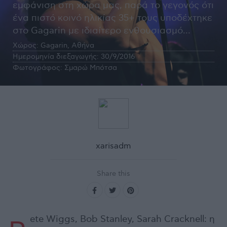
εμφάνιση στη χώρα μας, παρά το γεγονός ότι
ένα πιστό κοινό ηλικίας 35+ τους υποδέχτηκε
στο Gagarin με ιδιαίτερο ενθουσιασμό...
Χώρος:
Gagarin, Αθήνα
Ημερομηνία διεξαγωγής:
30/9/2016
Φωτογράφος:
Σμαρώ Μπότσα
xarisadm
Share this
ete Wiggs, Bob Stanley, Sarah Cracknell: η