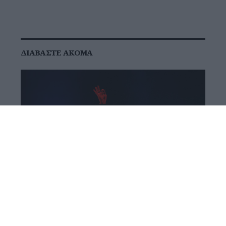
ΔΙΑΒΆΣΤΕ ΑΚΌΜΑ
Godsmack & SiXforNine στο Θέατρο
Λυκαβηττού: Μια βραδιά γεμάτη hits,