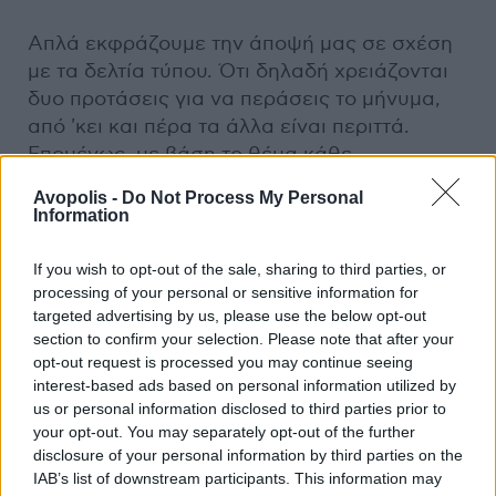
Απλά εκφράζουμε την άποψή μας σε σχέση
με τα δελτία τύπου. Ότι δηλαδή χρειάζονται
δυο προτάσεις για να περάσεις το μήνυμα,
από 'κει και πέρα τα άλλα είναι περιττά.
Επομένως, με βάση το θέμα κάθε
περίστασης, διαλέγουμε ένα γνωστό κείμενο
Avopolis -
Do Not Process My Personal
και το διασκευάζουμε· ή δημιουργούμε ένα
Information
κείμενο χωρίς συγκεκριμένο περιεχόμενο,
απλά και μόνο για ευχαρίστηση.
If you wish to opt-out of the sale, sharing to third parties, or
processing of your personal or sensitive information for
targeted advertising by us, please use the below opt-out
Αναφέρετε πως είστε στη δισκογραφία από
section to confirm your selection. Please note that after your
το ...1877! Αυτό το βιογραφικό στοιχείο πώς
opt-out request is processed you may continue seeing
ακριβώς προκύπτει;
interest-based ads based on personal information utilized by
us or personal information disclosed to third parties prior to
Και αυτό το κείμενο ήταν ένα πείραμα
your opt-out. You may separately opt-out of the further
disclosure of your personal information by third parties on the
δημιουργικής γραφής (sic) πάνω στην ιστορία
IAB’s list of downstream participants. This information may
του φωνογράφου του Έντισον. Από τη στιγμή