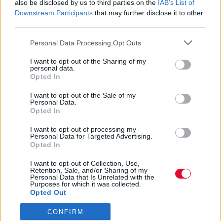
also be disclosed by us to third parties on the
IAB’s List of
που είχαμε ήδη καταγράψει και δημοσιεύσει
Downstream Participants
that may further disclose it to other
το βιογραφικό της μπάντας, θεωρήσαμε
third parties.
περιττό να επανερχόμαστε σε εκείνο.
Personal Data Processing Opt Outs
{youtube}p1ny7EZKEGM{/youtube}
I want to opt-out of the Sharing of my
personal data.
Opted In
I want to opt-out of the Sale of my
Personal Data.
Opted In
Previous Article
Next Article
I want to opt-out of processing my
Personal Data for Targeted Advertising.
Opted In
I want to opt-out of Collection, Use,
Retention, Sale, and/or Sharing of my
Personal Data that Is Unrelated with the
Ακολούθησε το Avopolis Network στο
Purposes for which it was collected.
Opted Out
Google News
CONFIRM