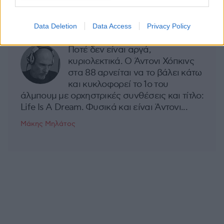
MOOD OF THE DAY
Data Deletion
Data Access
Privacy Policy
Ποτέ δεν είναι αργά,
κυριολεκτικά. Ο Άντονι Χόπκινς
στα 88 αρνείται να το βάλει κάτω
και κυκλοφορεί το 1ο του
άλμπουμ με ορχηστρικές συνθέσεις και τίτλο:
Life Is A Dream. Φυσικά και είναι Άντονι...
Μάκης Μηλάτος