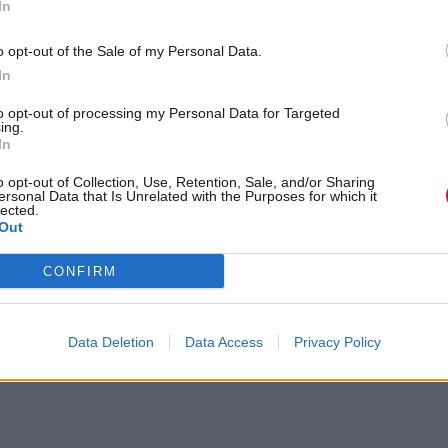
In
υπέροχα) punk άλμπουμ από την Ιταλί
o opt-out of the Sale of my Personal Data.
In
to opt-out of processing my Personal Data for Targeted
ing.
In
o opt-out of Collection, Use, Retention, Sale, and/or Sharing
ersonal Data that Is Unrelated with the Purposes for which it
lected.
Out
CONFIRM
Data Deletion
Data Access
Privacy Policy