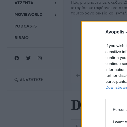
Πώς μια μπάντα με σχεδόν 2
ΑΤΖΕΝΤΑ
ιστορίας καταφέρνει να ακο
ταυτόχρονα οικεία και εντε
MOVIEWORLD
PODCASTS
Avopolis 
ΒΙΒΛΙΟ
If you wish 
sensitive in
confirm you
continue se
information 
further disc
ΑΝΑΖΉΤΗΣΗ
participants
Downstream 
DiscoMo
Persona
Εισάγετε μέρος του τίτλο
I want t