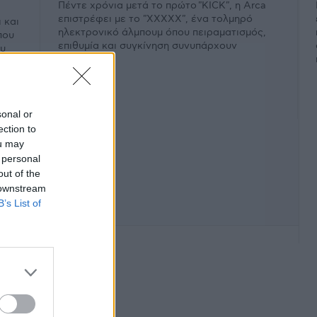
Πέντε χρόνια μετά το πρώτο "KICK", η Arca
επιστρέφει με το "XXXXX", ένα τολμηρό
 και
ηλεκτρονικό άλμπουμ όπου πειραματισμός,
που
επιθυμία και συγκίνηση συνυπάρχουν
ου
εκρηκτικά.
sonal or
ection to
ou may
 personal
out of the
 downstream
B’s List of
φάνιση #