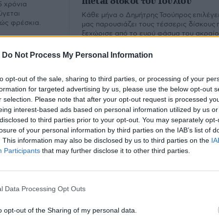
metal δίσκοι του Ιουλίου
5 χρόνια
ύγεται
Κάθε μήνα ο Δημήτρης Τσούπρος επιλέγει
λώς φρέσκια.
μας παρουσιάζει τους τέσσερις δίσκους 
ξεχώρισε από το ευρύ φάσμα του ακραί
metal. Εδώ ο απολογισμός του Ιουλίου.
-
Do Not Process My Personal Information
to opt-out of the sale, sharing to third parties, or processing of your per
formation for targeted advertising by us, please use the below opt-out s
r selection. Please note that after your opt-out request is processed y
eing interest-based ads based on personal information utilized by us or
disclosed to third parties prior to your opt-out. You may separately opt-
losure of your personal information by third parties on the IAB’s list of
. This information may also be disclosed by us to third parties on the
IA
Participants
that may further disclose it to other third parties.
stro
l Data Processing Opt Outs
υ.
o opt-out of the Sharing of my personal data.
Εμ
Φίλτρο
Καθαρισμός