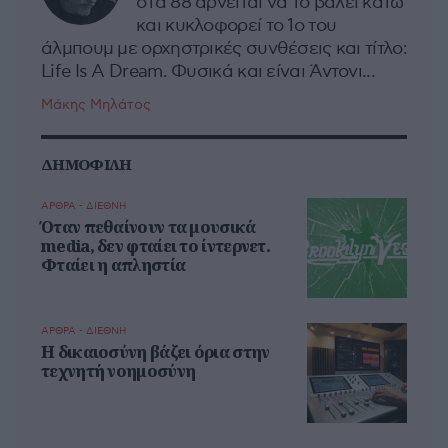
στα 88 αρνείται να το βάλει κάτω
και κυκλοφορεί το 1ο του
άλμπουμ με ορχηστρικές συνθέσεις και τίτλο:
Life Is A Dream. Φυσικά και είναι Άντονι...
Μάκης Μηλάτος
ΔΗΜΟΦΙΛΗ
ΑΡΘΡΑ - ΔΙΕΘΝΗ
Όταν πεθαίνουν τα μουσικά
media, δεν φταίει το ίντερνετ.
Φταίει η απληστία
ΑΡΘΡΑ - ΔΙΕΘΝΗ
Η δικαιοσύνη βάζει όρια στην
τεχνητή νοημοσύνη