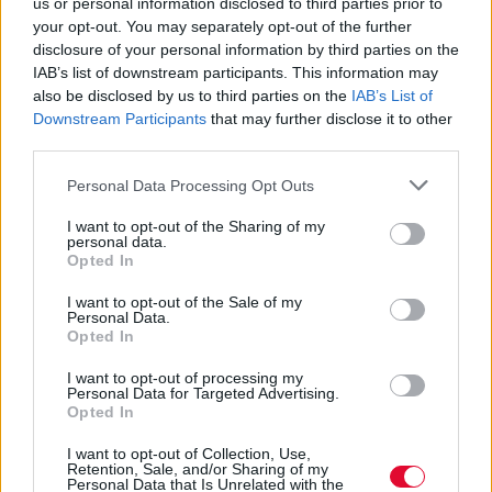
us or personal information disclosed to third parties prior to
your opt-out. You may separately opt-out of the further
disclosure of your personal information by third parties on the
AVOPOLIS.TEAM
ΑΡΘΡΑ - ΔΙΕΘΝΗ
IAB’s list of downstream participants. This information may
Amy Winehouse R.I.P.: The concert video
also be disclosed by us to third parties on the
IAB’s List of
story...
Downstream Participants
that may further disclose it to other
third parties.
Personal Data Processing Opt Outs
I want to opt-out of the Sharing of my
SONIK.TEAM
ΑΡΘΡΑ - ΔΙΕΘΝΗ
personal data.
70 «χαμένα» άλμπουμ των ‘70s
Opted In
Εκτός
από
το
Dark Side Of The Moon
,
υπήρχε
επίσης
I want to opt-out of the Sale of my
και
το
Zuckerzeit
.
Δίπλα
στο
κάθε
Exile On Main Str.
,
Personal Data.
Opted In
υπήρχε
και
το
Silver Pistol
.
Στο
Rumours
,
το
3:47 EST
.
Στο
Autobahn
,
το
La
D
ü
sseldorf
.
Στο
What’s Goin’
I want to opt-out of processing my
On
,
το
Space
Is
the
Place
.
Στο
Paranoid
, το
Mournin
'
.
Personal Data for Targeted Advertising.
Opted In
Και κοντά στο όποιο
Never
Mind
The
Bollocks
,
κάθεται κι ένα
Elliptical
Optimism
: όλα τους είναι
I want to opt-out of Collection, Use,
Retention, Sale, and/or Sharing of my
υποτιμημένα, παραγνωρισμένα άλμπουμ που
Personal Data that Is Unrelated with the