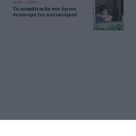
ΑΡΘΡΑ - ΔΙΕΘΝΗ
Τα soundtracks που έγιναν
συνώνυμα του καλοκαιριού