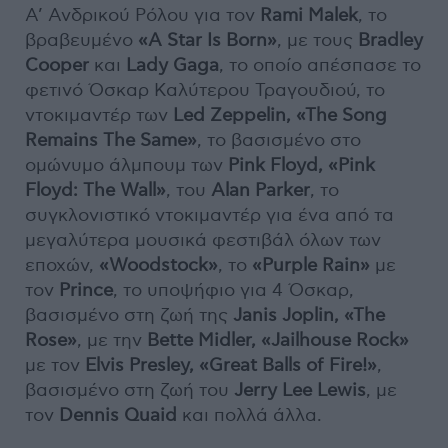
Α’ Ανδρικού Ρόλου για τον
Rami Malek
, το
βραβευμένο
«A Star Is Born»
, με τους
Bradley
Cooper
και
Lady Gaga
, το οποίο απέσπασε το
φετινό Όσκαρ Καλύτερου Τραγουδιού, το
ντοκιμαντέρ των
Led Zeppelin, «The Song
Remains The Same»
, το βασισμένο στο
ομώνυμο άλμπουμ των
Pink Floyd, «Pink
Floyd: The Wall»
, του
Alan Parker
, το
συγκλονιστικό ντοκιμαντέρ για ένα από τα
μεγαλύτερα μουσικά φεστιβάλ όλων των
εποχών,
«Woodstock»
, το
«Purple Rain»
με
τον
Prince
, το υποψήφιο για 4 Όσκαρ,
βασισμένο στη ζωή της
Janis Joplin, «The
Rose»
, με την
Bette Midler,
«Jailhouse Rock»
με τον
Elvis Presley, «Great Balls of Fire!»
,
βασισμένο στη ζωή του
Jerry Lee Lewis
, με
τον
Dennis Quaid
και πολλά άλλα.