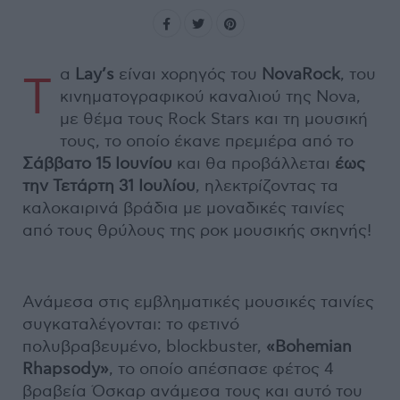
α
Lay’s
είναι χορηγός του
NovaRock
, του
Τ
κινηματογραφικού καναλιού της Nova,
με θέμα τους Rock Stars και τη μουσική
τους, το οποίο έκανε πρεμιέρα από το
Σάββατο 15 Ιουνίου
και θα προβάλλεται
έως
την Τετάρτη 31 Ιουλίου
, ηλεκτρίζοντας τα
καλοκαιρινά βράδια με μοναδικές ταινίες
από τους θρύλους της ροκ μουσικής σκηνής!
Ανάμεσα στις εμβληματικές μουσικές ταινίες
συγκαταλέγονται: το φετινό
πολυβραβευμένο, blockbuster,
«Bohemian
Rhapsody»
, το οποίο απέσπασε φέτος 4
βραβεία Όσκαρ ανάμεσα τους και αυτό του