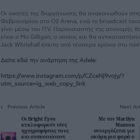
Οι νικητές της διοργάνωσης θα ανακοινωθούν στις
Φεβρουαρίου στο O2 Arena, ενώ το broadcast του
γίνει μέσω του ITV. Παρουσιαστής της απονομής θ
είναι ο Mo Gilligan, ο οποίος και θα αντικαταστήσει
Jack Whitehall έπειτα από τέσσερα χρόνια στο πόσ
Δείτε εδώ την ανάρτηση της
Adele:
https://www.instagram.com/p/CZceNj9vojy/?
utm_source=ig_web_copy_link
Previous Article
Next Art
Οι Bright Eyes
Με τον Marilyn
κυκλοφορούν νέες
Manson
ηχογραφήσεις τους
συνεργάζεται για
και ανακοινώνουν
ακόμη μια φορά ο