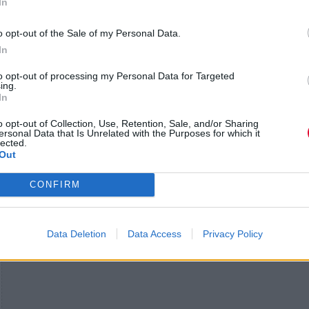
In
Η Adele μαζί με τους Ed Sheeran, Little Simz και D
είναι η καλλιτέχνις με τις περισσότερες και πιο
o opt-out of the Sale of my Personal Data.
In
σημαντικές υποψηφιότητες στα φετινά BRIT Award
to opt-out of processing my Personal Data for Targeted
ing.
In
o opt-out of Collection, Use, Retention, Sale, and/or Sharing
ersonal Data that Is Unrelated with the Purposes for which it
lected.
Out
CONFIRM
Data Deletion
Data Access
Privacy Policy