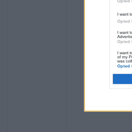
Opted 
I want t
Opted 
I want 
Advertis
Opted 
I want t
of my P
was col
Opted 