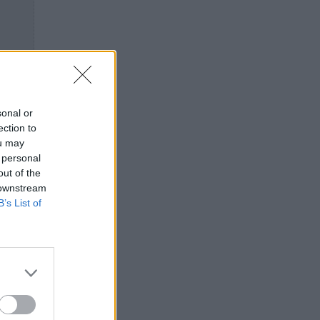
sonal or
ection to
ou may
 personal
out of the
 downstream
B’s List of
τον
ι τον
ε τη