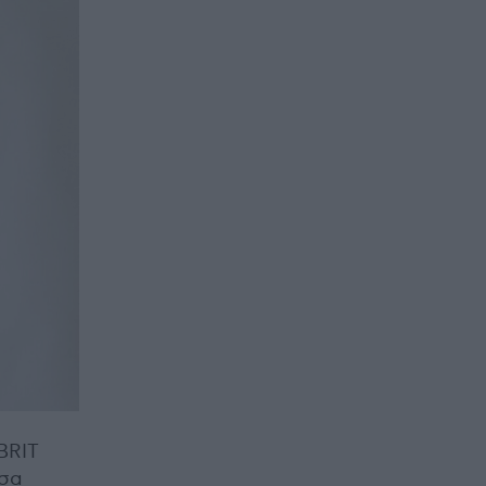
BRIT
έσα