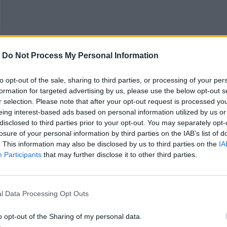
-
Do Not Process My Personal Information
to opt-out of the sale, sharing to third parties, or processing of your per
formation for targeted advertising by us, please use the below opt-out s
r selection. Please note that after your opt-out request is processed y
eing interest-based ads based on personal information utilized by us or
disclosed to third parties prior to your opt-out. You may separately opt-
losure of your personal information by third parties on the IAB’s list of
. This information may also be disclosed by us to third parties on the
IA
Participants
that may further disclose it to other third parties.
Προτού ολοκληρώσει την ανάρτησή της, έβαλε με 
τρόπο της τέλος στις φήμες που θέλουν την ίδια κα
σύντροφό της, Rich Paul, να αντιμετωπίζουν
l Data Processing Opt Outs
προβλήματα στη σχέση τους, κλείνοντας το ποστ μ
δήλωση ότι εκείνος «στέλνει την αγάπη του».
o opt-out of the Sharing of my personal data.