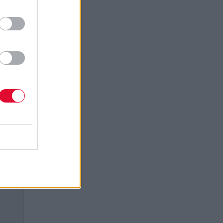
ave
s.