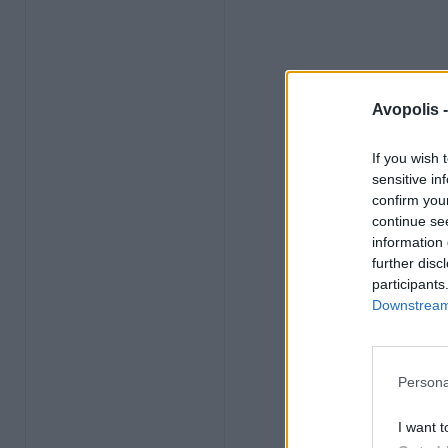
Avopolis 
If you wish 
sensitive in
confirm you
continue se
information 
further disc
participants
Downstream 
Persona
I want t