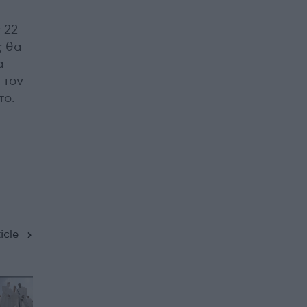
 22
ς θα
α
 τον
το.
icle