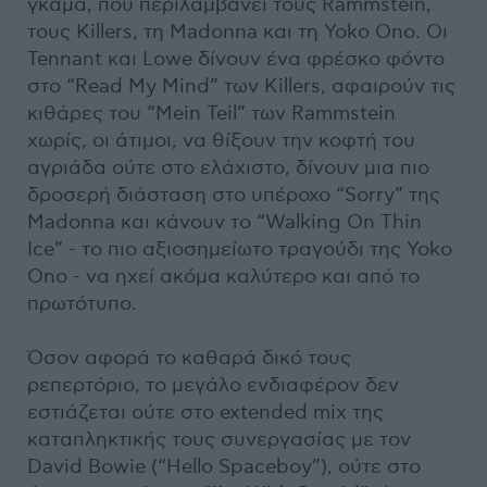
γκάμα, που περιλαμβάνει τους Rammstein,
τους Killers, τη Madonna και τη Yoko Ono. Οι
Tennant και Lowe δίνουν ένα φρέσκο φόντο
στο “Read My Mind” των Killers, αφαιρούν τις
κιθάρες του “Mein Teil” των Rammstein
χωρίς, οι άτιμοι, να θίξουν την κοφτή του
αγριάδα ούτε στο ελάχιστο, δίνουν μια πιο
δροσερή διάσταση στο υπέροχο “Sorry” της
Madonna και κάνουν το “Walking On Thin
Ice” - το πιο αξιοσημείωτο τραγούδι της Yoko
Ono - να ηχεί ακόμα καλύτερο και από το
πρωτότυπο.
Όσον αφορά το καθαρά δικό τους
ρεπερτόριο, το μεγάλο ενδιαφέρον δεν
εστιάζεται ούτε στο extended mix της
καταπληκτικής τους συνεργασίας με τον
David Bowie (“Hello Spaceboy”), ούτε στο