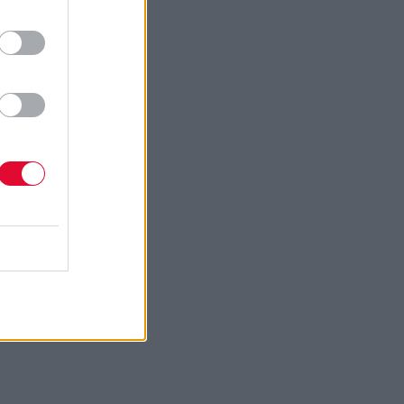
γή
πο
ς –
σμα
υπικά
,
της
ένη
κή της
α,
γίας.