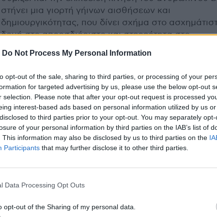
στήνει μια γιορτή γήινων αισθήσεων και
δημιουργικότητας, που δίνει σχήμα στο ασχημάτιστ
δομή στο απροσδιόριστο και στερεότητα στο
αφηρημένο του χώματος/πηλού. Ο ίδιος ο κεραμίσ
-
Do Not Process My Personal Information
μετατρέπεται ολόκληρος σε σπείρα, εμπλέκεται,
περιπλέκεται και ρέει με το δικό του σώμα μέσα σ
to opt-out of the sale, sharing to third parties, or processing of your per
κίνηση του κεραμικού κυλίνδρου, γίνεται ένα με το
formation for targeted advertising by us, please use the below opt-out s
του˙ συνδράμει συναισθηματικά και χειρονομιακά
r selection. Please note that after your opt-out request is processed y
πλαστικότητα της δημιουργίας και, ακόμη και με τ
eing interest-based ads based on personal information utilized by us or
disclosed to third parties prior to your opt-out. You may separately opt-
πιο λεπταίσθητους χειρισμούς, μπορεί να αλλάξει 
losure of your personal information by third parties on the IAB’s list of
σάρκα, τη δομή του πηλού, να ανασαίνει και να κιν
. This information may also be disclosed by us to third parties on the
IA
μαζί του, ως σώμα ενιαίο.
Participants
that may further disclose it to other third parties.
Ο αντίστοιχος δυναμισμός τής ανθρώπινης φωνής
την Σαβίνα Γιαννάτου εκφράζει και εξωτερικεύει 
l Data Processing Opt Outs
συναίσθημα, κάθε ίχνος μόχθου και πόνου του
σώματος, σχηματίζοντας μια φωνολογική απόπειρα
o opt-out of the Sharing of my personal data.
εκ νέου άρθρωση λόγου˙ και οι ηλεκτρισμένοι