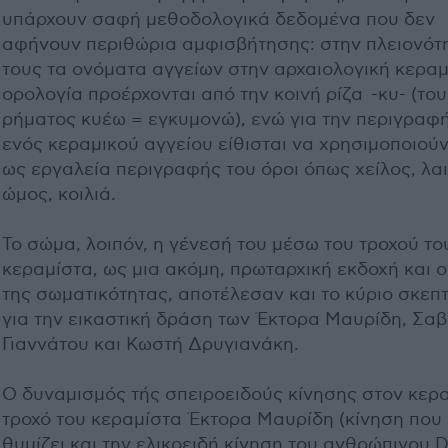
υπάρχουν σαφή μεθοδολογικά δεδομένα που δεν
αφήνουν περιθώρια αμφισβήτησης: στην πλειονότ
τους τα ονόματα αγγείων στην αρχαιολογική κεραμ
ορολογία προέρχονται από την κοινή ρίζα -κυ- (του
ρήματος κυέω = εγκυμονώ), ενώ για την περιγραφ
ενός κεραμικού αγγείου είθισται να χρησιμοποιούν
ως εργαλεία περιγραφής του όροι όπως χείλος, λαι
ώμος, κοιλιά.
Το σώμα, λοιπόν, η γένεσή του μέσω του τροχού το
κεραμίστα, ως μια ακόμη, πρωταρχική εκδοχή και 
της σωματικότητας, αποτέλεσαν και το κύριο σκεπτ
για την εικαστική δράση των Έκτορα Μαυρίδη, Σαβ
Γιαννάτου και Κωστή Δρυγιανάκη.
Ο δυναμισμός τής σπειροειδούς κίνησης στον κερ
τροχό του κεραμίστα Έκτορα Μαυρίδη (κίνηση που
θυμίζει και την ελικοειδή κίνηση του ανθρώπινου 