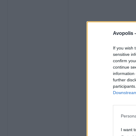
Avopolis 
If you wish 
sensitive in
confirm you
continue se
information 
further disc
participants
Downstream 
Persona
I want t