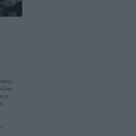
νικής
 πάνω
ι η
ο
α