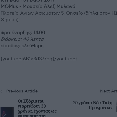
ΚΥΡΙΑΚΗ 5 ΜΑΪΟΥ 2019
MOMus - Μουσείο Άλεξ Μυλωνά
Πλατεία Αγίων Ασωμάτων 5, Θησείο (δίπλα στον 
Θησείο)
ώρα έναρξης: 14.00
διάρκεια: 40 λεπτά
είσοδος: ελεύθερη
{youtube}6B1a3d377og{/youtube}
Previous Article
Next Art
Οι Εξόριστοι
20 χρόνια Νέα Τάξη
γιορτάζουν 30
Πραγμάτων
χρόνια, έχοντας ως
guest star τον