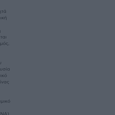
ητά
ική
ή
ται
μός,
υ
ουσία
ικό
ίνας
αμικό
DNA)