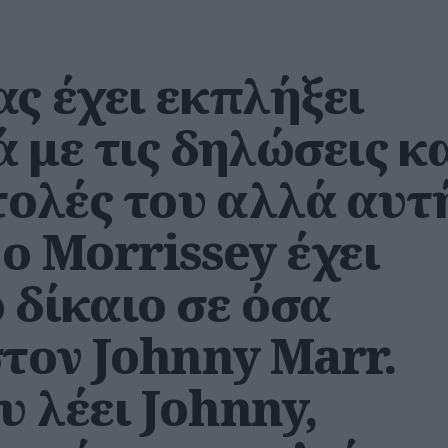
ς έχει εκπλήξει
 με τις δηλώσεις κ
τολές του αλλά αυτ
ο Morrissey έχει
 δίκαιο σε όσα
στον Johnny Marr.
 λέει Johnny,