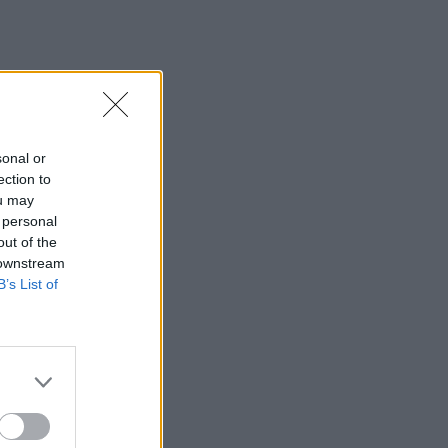
sonal or
ection to
ou may
 personal
out of the
 downstream
B’s List of