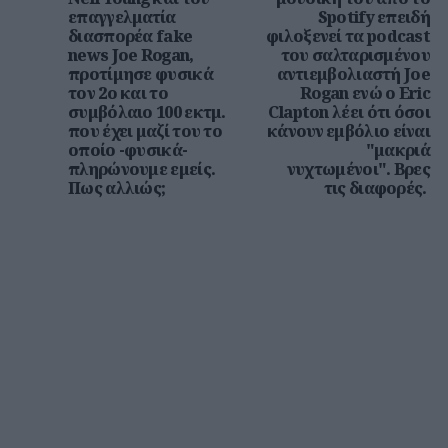
επαγγελματία
Spotify επειδή
διασπορέα fake
φιλοξενεί τα podcast
news Joe Rogan,
του σαλταρισμένου
προτίμησε φυσικά
αντιεμβολιαστή Joe
τον 2ο και το
Rogan ενώ ο Eric
συμβόλαιο 100 εκτμ.
Clapton λέει ότι όσοι
που έχει μαζί του το
κάνουν εμβόλιο είναι
οποίο -φυσικά-
"μακριά
πληρώνουμε εμείς.
νυχτωμένοι". Βρες
Πως αλλιώς;
τις διαφορές.