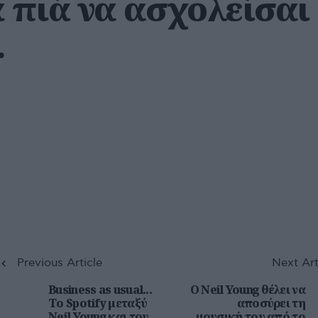
 πιά να ασχολείσαι
.
Previous Article
Next Art
Business as usual...
O Neil Young θέλει να
Το Spotify μεταξύ
αποσύρει τη
Neil Young και του
μουσική του από το