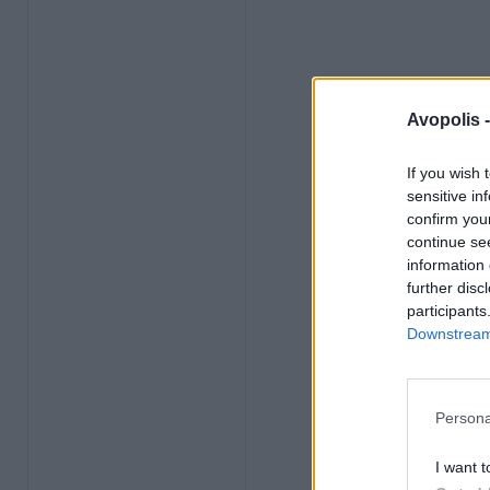
Avopolis 
If you wish 
sensitive in
confirm you
continue se
information 
further disc
participants
Downstream 
Persona
I want t