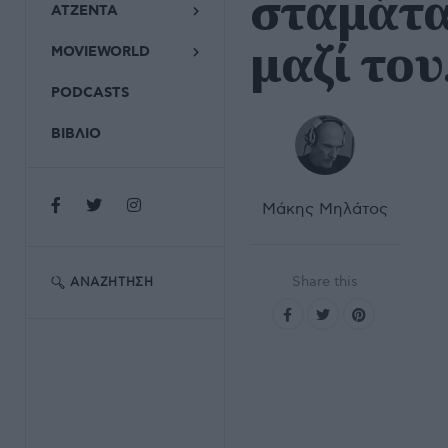
σταμάτα
ΑΤΖΕΝΤΑ
μαζί του
MOVIEWORLD
PODCASTS
ΒΙΒΛΙΟ
Μάκης Μηλάτος
Share this
ΑΝΑΖΉΤΗΣΗ