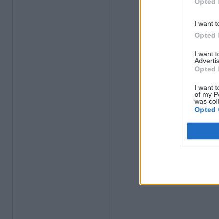
Opted 
I want t
Opted 
I want 
Advertis
Opted 
I want t
of my P
was col
Opted 