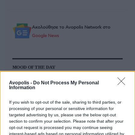
Ακολούθησε το Avopolis Network στο
Google News
MOOD OF THE DAY
Ποτέ δεν είναι αργά,
Avopolis -
Do Not Process My Personal
κυριολεκτικά. Ο Άντονι Χόπκινς
Information
στα 88 αρνείται να το βάλει κάτω
και κυκλοφορεί το 1ο του
If you wish to opt-out of the sale, sharing to third parties, or
άλμπουμ με ορχηστρικές συνθέσεις και τίτλο:
processing of your personal or sensitive information for
Life Is A Dream. Φυσικά και είναι Άντονι...
targeted advertising by us, please use the below opt-out
section to confirm your selection. Please note that after your
Μάκης Μηλάτος
opt-out request is processed you may continue seeing
interest-based ads based on personal information utilized by