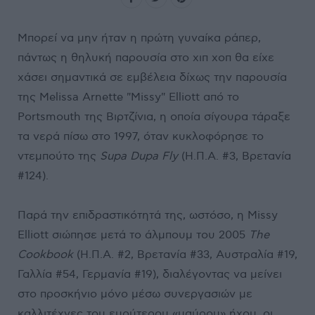
Μπορεί να μην ήταν η πρώτη γυναίκα ράπερ,
πάντως η θηλυκή παρουσία στο χιπ χοπ θα είχε
χάσει σημαντικά σε εμβέλεια δίχως την παρουσία
της Melissa Arnette "Missy" Elliott από το
Portsmouth της Βιρτζίνια, η οποία σίγουρα τάραξε
τα νερά πίσω στο 1997, όταν κυκλοφόρησε το
ντεμπούτο της
Supa Dupa Fly
(Η.Π.Α. #3, Βρετανία
#124).
Παρά την επιδραστικότητά της, ωστόσο, η Missy
Elliott σιώπησε μετά το άλμπουμ του 2005
The
Cookbook
(Η.Π.Α. #2, Βρετανία #33, Αυστραλία #19,
Γαλλία #54, Γερμανία #19), διαλέγοντας να μείνει
στο προσκήνιο μόνο μέσω συνεργασιών με
καλλιτέχνες του ευρύτερου «μαύρου» ήχου, οι