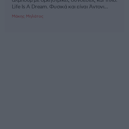
άλμπουμ με ορχηστρικές συνθέσεις και τίτλο:
Life Is A Dream. Φυσικά και είναι Άντονι...
Μάκης Μηλάτος