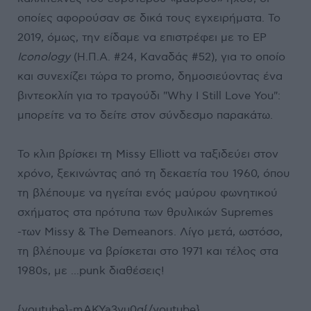
οποίες αφορούσαν σε δικά τους εγχειρήματα. Το
2019, όμως, την είδαμε να επιστρέφει με το ΕΡ
Iconology
(Η.Π.Α. #24, Καναδάς #52), για το οποίο
και συνεχίζει τώρα το promo, δημοσιεύοντας ένα
βιντεοκλίπ για το τραγούδι "Why I Still Love You":
μπορείτε να το δείτε στον σύνδεσμο παρακάτω.
Το κλιπ βρίσκει τη Missy Elliott να ταξιδεύει στον
χρόνο, ξεκινώντας από τη δεκαετία του 1960, όπου
τη βλέπουμε να ηγείται ενός μαύρου φωνητικού
σχήματος στα πρότυπα των θρυλικών Supremes
-των Missy & The Demeanors. Λίγο μετά, ωστόσο,
τη βλέπουμε να βρίσκεται στο 1971 και τέλος στα
1980s, με ...punk διαθέσεις!
{youtube}-mAKYa3yu0g{/youtube}