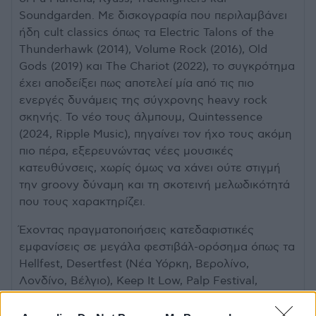
Soundgarden. Με δισκογραφία που περιλαμβάνει
ήδη cult classics όπως τα Electric Talons of the
Thunderhawk (2014), Volume Rock (2016), Old
Gods (2019) και The Chariot (2022), το συγκρότημα
έχει αποδείξει πως αποτελεί μία από τις πιο
ενεργές δυνάμεις της σύγχρονης heavy rock
σκηνής. Το νέο τους άλμπουμ, Quintessence
(2024, Ripple Music), πηγαίνει τον ήχο τους ακόμη
πιο πέρα, εξερευνώντας νέες μουσικές
κατευθύνσεις, χωρίς όμως να χάνει ούτε στιγμή
την groovy δύναμη και τη σκοτεινή μελωδικότητά
που τους χαρακτηρίζει.
Έχοντας πραγματοποιήσεις κατεδαφιστικές
εμφανίσεις σε μεγάλα φεστιβάλ-ορόσημα όπως τα
Hellfest, Desertfest (Νέα Υόρκη, Βερολίνο,
Λονδίνο, Βέλγιο), Keep It Low, Palp Festival,
Motocultor και άλλα, και έχοντας μοιραστεί τη
σκηνή με μπάντες όπως οι Truckfighters,