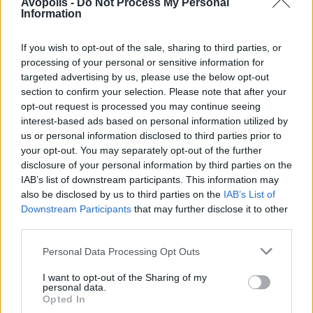
Avopolis -
Do Not Process My Personal
Information
1000mods, The Atomic Bitchwax και Church of the
Cosmic Skull, οι Valley of the Sun έχουν
If you wish to opt-out of the sale, sharing to third parties, or
καθιερωθεί ως ένα από τα πιο εκρηκτικά live acts
processing of your personal or sensitive information for
της εποχής μας. Οι εμφανίσεις τους
targeted advertising by us, please use the below opt-out
χαρακτηριζόνται από κοινό και μουσικό τύπο ως
section to confirm your selection. Please note that after your
υπνωτιστικές και αδυσώπητες, ολοκληρωμένες
opt-out request is processed you may continue seeing
εμπειρίες που συνδυάζουν την ωμή δύναμη του
interest-based ads based on personal information utilized by
stoner rock με την εκρηκτική ένταση του grunge.
us or personal information disclosed to third parties prior to
your opt-out. You may separately opt-out of the further
Με τους Ryan Ferrier (φωνή, κιθάρα), Chris
disclosure of your personal information by third parties on the
Sweeney (μπάσο, πλήκτρα, φωνητικά) και Johnny
IAB’s list of downstream participants. This information may
Kathman (ντραμς) στο τιμόνι, οι Valley of the Sun
also be disclosed by us to third parties on the
IAB’s List of
Downstream Participants
that may further disclose it to other
συνεχίζουν να πιέζουν τα δημιουργικά τους όρια,
third parties.
χτίζοντας ηχοτοπία με αξιδιάρικα desert vibes,
εξαπολύοντας riff-o-καταιγίδες και
Personal Data Processing Opt Outs
ενσαρκώνοντας όλα όσα πρέπει να είναι το heavy
rock: larger than life, συναισθηματικά φορτισμένο
I want to opt-out of the Sharing of my
personal data.
και ασταμάτητο!
Opted In