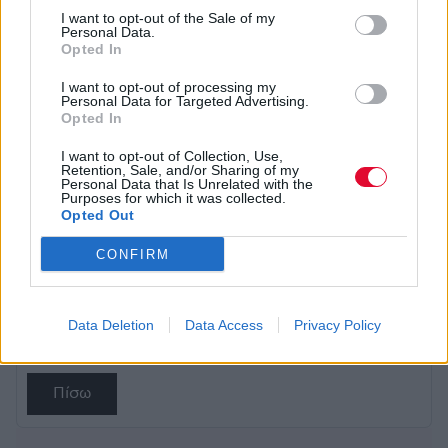
Αυτόν το Νοέμβριο, ετοιμαστείτε να ζήσετε από
I want to opt-out of the Sale of my
Personal Data.
κοντά το ηχητικό τσουνάμι τους σε έξι ελληνικές
Opted In
πόλεις!
I want to opt-out of processing my
Online προπώληση:
Personal Data for Targeted Advertising.
Opted In
https://cometogether.live/event/3590/valley-of-
the-sun-us-ptolemaida
I want to opt-out of Collection, Use,
Retention, Sale, and/or Sharing of my
Personal Data that Is Unrelated with the
Hard copy εισιτήρια: Μανδρακούκος
Purposes for which it was collected.
Opted Out
CONFIRM
Data Deletion
Data Access
Privacy Policy
Αποθήκευση σε
Πίσω