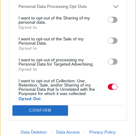
Θέμης Καραμουρατίδης – Πιάνο
Personal Data Processing Opt Outs
Άρης Ζέρβας - Τσέλο
I want to opt-out of the Sharing of my
Γιώργος Κάστανος - Σοπράνο σαξόφωνο και
personal data.
πλήκτρα
Opted In
Γιώργος Καρδιανός - Ακουστική και ηλεκτρική
I want to opt-out of the Sale of my
κιθάρα
Personal Data.
Opted In
Γιώργος Μπουλντής - Ηλεκτρικό μπάσο
Μανώλης Γιαννίκιος - Τύμπανα
I want to opt-out of processing my
Personal Data for Targeted Advertising.
Opted In
I want to opt-out of Collection, Use,
Retention, Sale, and/or Sharing of my
Personal Data that Is Unrelated with the
Purposes for which it was collected.
Opted Out
Αποθήκευση σε
CONFIRM
Πίσω
Data Deletion
Data Access
Privacy Policy