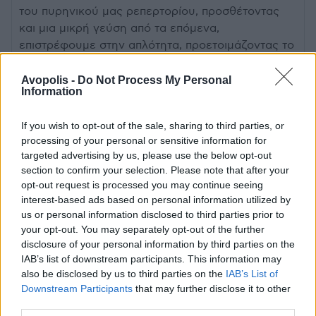
του πυρηνικού μας ρεπερτορίου, προσθέτοντας
και μια μικρή γεύση από τα επόμενα,
επιστρέφουμε στην απλότητα, προετοιμάζοντας το
έδαφος για μια νέα, καθαρή εποχή που φέρνει
απενοχοποιημένα όλη την ουσία της τέχνης μας.
Avopolis -
Do Not Process My Personal
Information
Σε αυτό το μέτρημα, ανασκόπηση και αντίστροφη
μέτρηση μαζί, ανυπομονούμε να σας
If you wish to opt-out of the sale, sharing to third parties, or
συναντήσουμε.”
processing of your personal or sensitive information for
Νατάσσα / Θέμης / Γεράσιμος
targeted advertising by us, please use the below opt-out
section to confirm your selection. Please note that after your
ΣΥΝΤΕΛΕΣΤΕΣ
opt-out request is processed you may continue seeing
interest-based ads based on personal information utilized by
Νατάσσα Μποφίλιου
us or personal information disclosed to third parties prior to
Θέμης Καραμουρατίδης – Ενορχηστρώσεις
your opt-out. You may separately opt-out of the further
Γεράσιμος Ευαγγελάτος – Επιμέλεια
disclosure of your personal information by third parties on the
IAB’s list of downstream participants. This information may
προγράμματος
also be disclosed by us to third parties on the
IAB’s List of
Downstream Participants
that may further disclose it to other
ΜΟΥΣΙΚΟΙ:
third parties.