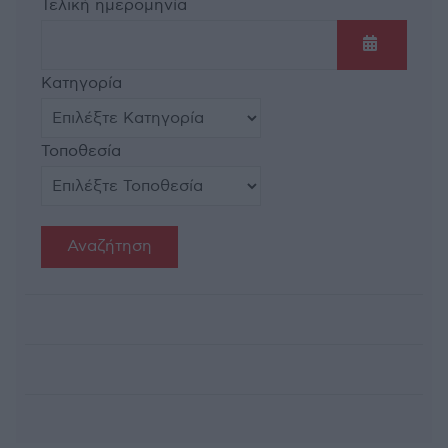
Τελική ημερομηνία
Ανοίξτε τ
Κατηγορία
Τοποθεσία