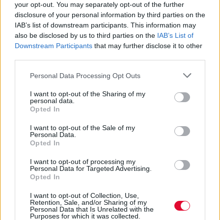
your opt-out. You may separately opt-out of the further
disclosure of your personal information by third parties on the
Μουσικοί:
IAB’s list of downstream participants. This information may
Θεμης Καραμουρατίδης – Πιάνο
also be disclosed by us to third parties on the
IAB’s List of
Άρης Ζέρβας - Τσέλο
Downstream Participants
that may further disclose it to other
Γιώργος Κάστανος - Σαξόφωνο
third parties.
Γιώργος Καρδιανός - Ακουστική και ηλεκτρική
Personal Data Processing Opt Outs
κιθάρα
Γιώργος Μπουλντής - Μπάσο
I want to opt-out of the Sharing of my
Μανώλης Γιαννίκιος - Τύμπανα
personal data.
Opted In
Πληροφορίες για τον χώρο -
I want to opt-out of the Sale of my
Θέατρο Βράχων Μελίνα
Personal Data.
Opted In
Μερκούρη
I want to opt-out of processing my
Personal Data for Targeted Advertising.
Είσοδος από Πλατεία Αναγνωσταρά
Opted In
I want to opt-out of Collection, Use,
Τηλ.: 210 7626438, 210 7626738
Retention, Sale, and/or Sharing of my
Personal Data that Is Unrelated with the
Purposes for which it was collected.
Συγκοινωνία: