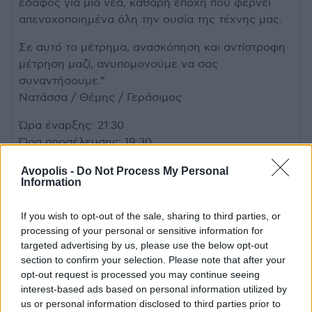
έδαφος για μια νέα, καθαρή εποχή που φέρνει
απενοχοποιημένα όλη την ουσία της τέχνης μας.
Σε αυτό το μέτρημα, ανασκόπηση και αντίστροφη
μέτρηση μαζί, ανυπομονούμε να σας
συναντήσουμε.”
Νατάσσα / Θέμης / Γεράσιμος
Ώρα έναρξης: 21:30
Ώρα προσέλευσης: 19:30
Early Bird: 16€
Avopolis -
Do Not Process My Personal
Information
Προπώληση: 18€
Ταμείο: 20€
If you wish to opt-out of the sale, sharing to third parties, or
processing of your personal or sensitive information for
Προπώληση εισιτηρίων: ticketservices.gr
targeted advertising by us, please use the below opt-out
Νατάσσα Μποφίλιου
section to confirm your selection. Please note that after your
opt-out request is processed you may continue seeing
Θέμης Καραμουρατίδης – Ενορχηστρώσεις
interest-based ads based on personal information utilized by
Γεράσιμος Ευαγγελάτος – Επιμέλεια
us or personal information disclosed to third parties prior to
προγράμματος