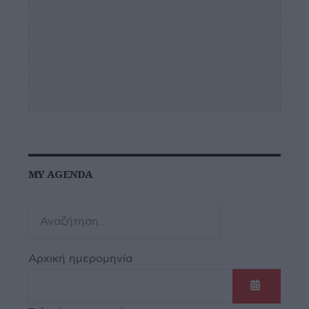
MY AGENDA
Αρχική ημερομηνία
Ανοίξτε τ