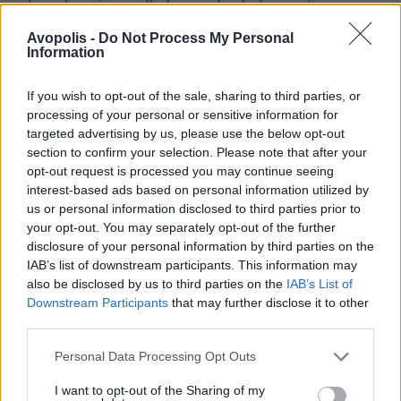
τα πιο επιδραστικά remix άλμπουμ όλων των
Avopolis -
Do Not Process My Personal
εποχών.
Information
Για να τιμήσουν αυτή την επέτειο, το αυστριακό
δίδυμο κυκλοφορεί συλλεκτικό box set (6LP +
If you wish to opt-out of the sale, sharing to third parties, or
processing of your personal or sensitive information for
3CD), με φωτογραφίες και ιστορίες από τα
targeted advertising by us, please use the below opt-out
παρασκήνια, και ξεκινά μια παγκόσμια περιοδεία
section to confirm your selection. Please note that after your
για να παρουσιάσει το The K&D Sessions ζωντανά
opt-out request is processed you may continue seeing
– και η Ελλάδα είναι ένας από τους σταθμούς!
interest-based ads based on personal information utilized by
us or personal information disclosed to third parties prior to
KRUDER & DORFMEISTER - THE K&D SESSIONS
your opt-out. You may separately opt-out of the further
LIVE | Εισιτήρια online! |
More.com
disclosure of your personal information by third parties on the
IAB’s list of downstream participants. This information may
also be disclosed by us to third parties on the
IAB’s List of
Downstream Participants
that may further disclose it to other
third parties.
Personal Data Processing Opt Outs
Αποθήκευση σε
I want to opt-out of the Sharing of my