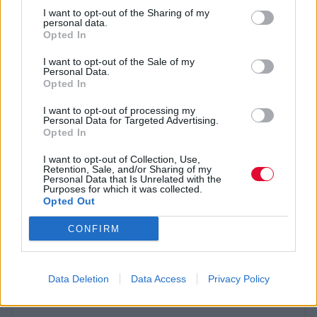
Στόχος είναι πάντα η υψηλή ποιότητα των
I want to opt-out of the Sharing of my
εκδηλώσεων. Ο προγραμματισμός του Μεγάρου
personal data.
Opted In
Μουσικής έχει ως κύριο άξονα την κλασσική
μουσική αλλά δεν περιορίζεται εκεί. Σημαντική
I want to opt-out of the Sale of my
Personal Data.
θέση στον προγραμματισμό έχουν πάντα η
Opted In
κλασσική μουσική και η όπερα, αλλά και το
I want to opt-out of processing my
σύγχρονο ρεπερτόριο και η μουσική από όλο τον
Personal Data for Targeted Advertising.
Opted In
κόσμο, οι νέοι δημιουργοί, ο χορός, το θέατρο, ο
κινηματογράφος, και η εικαστική δημιουργία.
I want to opt-out of Collection, Use,
Retention, Sale, and/or Sharing of my
Ιδιαίτερη θέση κρατάει πάντα στο πρόγραμμά η
Personal Data that Is Unrelated with the
Purposes for which it was collected.
ελληνική μουσική.
Opted Out
CONFIRM
Τηλ. 210 7282000
Data Deletion
Data Access
Privacy Policy