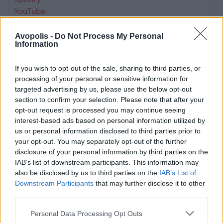
YouTube
ΠΛΗΡΟΦΟΡΙΕΣ ΚΑΙ ΕΙΣΙΤΗΡΙΑ
ΕΔΩ
Avopolis -
Do Not Process My Personal
Information
Πληροφορίες για τον χώρο -
If you wish to opt-out of the sale, sharing to third parties, or
Μέγαρο Μουσικής Αθηνών
processing of your personal or sensitive information for
targeted advertising by us, please use the below opt-out
section to confirm your selection. Please note that after your
Το Μέγαρο Μουσικής Αθηνών είναι ένας
opt-out request is processed you may continue seeing
δημιουργικός πυρήνας πολιτιστικής δράσης,
interest-based ads based on personal information utilized by
us or personal information disclosed to third parties prior to
εκπαιδευτικής προσπάθειας και κοινωνικής
your opt-out. You may separately opt-out of the further
ανάπτυξης, μια πολιτιστική στέγη οργανωμένη με
disclosure of your personal information by third parties on the
σύγχρονο τρόπο. Αποτελεί δυνατό παράδειγμα για
IAB’s list of downstream participants. This information may
also be disclosed by us to third parties on the
IAB’s List of
την επιτυχία που μπορεί να έχει η δημιουργική
Downstream Participants
that may further disclose it to other
συνεργασία ανάμεσα στο κράτος και τον ιδιωτικό
third parties.
φορέα.
Personal Data Processing Opt Outs