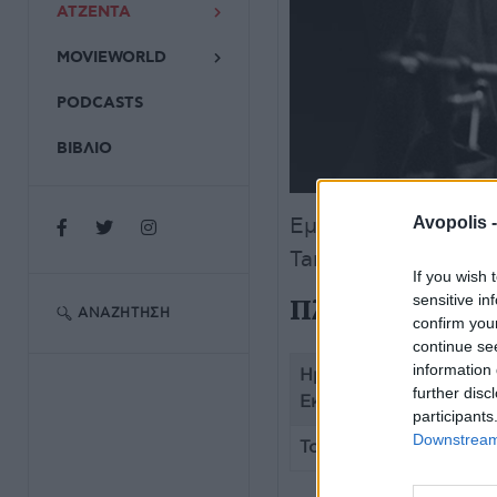
ΑΤΖΕΝΤΑ
MOVIEWORLD
PODCASTS
ΒΙΒΛΙΟ
Εμβληματικά έργα 
Avopolis 
Tango γνωστό παγ
If you wish 
Πληροφορίες ε
sensitive in
ΑΝΑΖΉΤΗΣΗ
confirm you
continue se
information 
Ημερομηνία
further disc
Εκδήλωσης
participants
Downstream 
Τοποθεσία