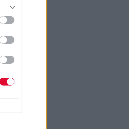
–
 σε
ό