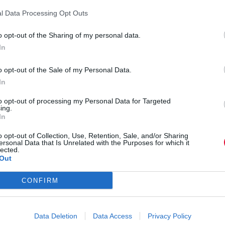
ble (Χρήστος Γρίμπας – βιολοντσέλο και Νίκος Ζαφρανάς 
l Data Processing Opt Outs
πό τη συναυλιακή του δραστηριότητα στην ανάδειξη
και λιγότερο γνωστών αριστουργημάτων του ρεπερτορίου
o opt-out of the Sharing of my personal data.
ύνολο.
In
ότασή μας σε συνεργασία με τον βραβευμένο Δημήτρη
o opt-out of the Sale of my Personal Data.
) και Μιχάλη Σαπουντσή (κοντραμπάσο) περιλαμβάνει
In
διάσημου Αργεντινού συνθέτη που έκανε το Tango γνωστ
to opt-out of processing my Personal Data for Targeted
ing.
In
ντσέλο
o opt-out of Collection, Use, Retention, Sale, and/or Sharing
ersonal Data that Is Unrelated with the Purposes for which it
lected.
μπαντονεόν
Out
οντραμπάσο
CONFIRM
0€ (μειωμένο)
α τον χώρο - Μέγαρο Μουσικής
Data Deletion
Data Access
Privacy Policy