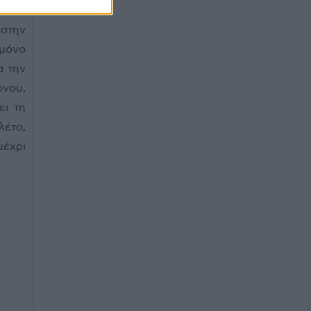
στην
 μόνο
α την
νου,
ει τη
λέτο,
μέχρι