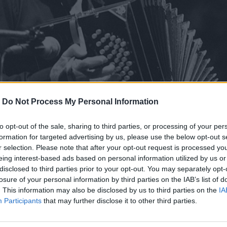
του διάσημου Αργεντινού συνθέτη που έκανε 
-
Do Not Process My Personal Information
κοσμίως.
to opt-out of the sale, sharing to third parties, or processing of your per
κδήλωσης
formation for targeted advertising by us, please use the below opt-out s
r selection. Please note that after your opt-out request is processed y
eing interest-based ads based on personal information utilized by us or
disclosed to third parties prior to your opt-out. You may separately opt-
04-07-2025 21:30
losure of your personal information by third parties on the IAB’s list of
. This information may also be disclosed by us to third parties on the
IA
Participants
that may further disclose it to other third parties.
Μέγαρο Μουσικής Θεσσαλονίκης