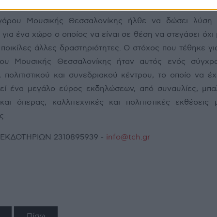
γάρου Μουσικής Θεσσαλονίκης ήλθε να δώσει λύση 
 για ένα χώρο ο οποίος να είναι σε θέση να στεγάσει όχι
ι ποικίλες άλλες δραστηριότητες. Ο στόχος που τέθηκε γι
ου Μουσικής Θεσσαλονίκης ήταν αυτός ενός σύγχρο
 πολιτιστικού και συνεδριακού κέντρου, το οποίο να έχ
εί ένα μεγάλο εύρος εκδηλώσεων, από συναυλίες, μπα
αι όπερας, καλλιτεχνικές και πολιτιστικές εκθέσεις 
ς.
. ΕΚΔΟΤΗΡΙΩΝ 2310895939 -
info@tch.gr
Πίσω