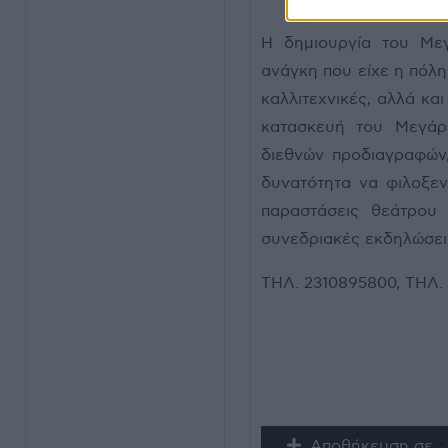
Η δημιουργία του Με
ανάγκη που είχε η πόλη
καλλιτεχνικές, αλλά κα
κατασκευή του Μεγάρ
διεθνών προδιαγραφών,
δυνατότητα να φιλοξεν
παραστάσεις θεάτρου κ
συνεδριακές εκδηλώσει
ΤΗΛ. 2310895800, ΤΗΛ
Αποθήκευση σε