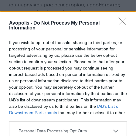
του πυρηνικού μας ρεπερτορίου, προσθέτοντας
και μια μικρή γεύση από τα επόμενα,
επιστρέφουμε στην απλότητα, προετοιμάζοντας το
Avopolis -
Do Not Process My Personal
έδαφος για μια νέα, καθαρή εποχή που φέρνει
Information
απενοχοποιημένα όλη την ουσία της τέχνης μας.
Σε αυτό το μέτρημα, ανασκόπηση και αντίστροφη
If you wish to opt-out of the sale, sharing to third parties, or
μέτρηση μαζί, ανυπομονούμε να σας
processing of your personal or sensitive information for
targeted advertising by us, please use the below opt-out
συναντήσουμε.”
section to confirm your selection. Please note that after your
Νατάσσα / Θέμης / Γεράσιμος
opt-out request is processed you may continue seeing
interest-based ads based on personal information utilized by
ΣΥΝΤΕΛΕΣΤΕΣ
us or personal information disclosed to third parties prior to
your opt-out. You may separately opt-out of the further
Νατάσσα Μποφίλιου
disclosure of your personal information by third parties on the
Θέμης Καραμουρατίδης – Ενορχηστρώσεις
IAB’s list of downstream participants. This information may
Γεράσιμος Ευαγγελάτος – Επιμέλεια
also be disclosed by us to third parties on the
IAB’s List of
προγράμματος
Downstream Participants
that may further disclose it to other
third parties.
ΜΟΥΣΙΚΟΙ:
Personal Data Processing Opt Outs