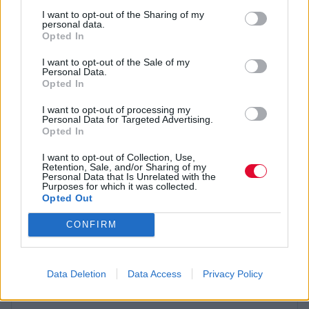
Θέμης Καραμουρατίδης – Πιάνο
I want to opt-out of the Sharing of my
personal data.
Άρης Ζέρβας - Τσέλο
Opted In
Γιώργος Κάστανος - Σοπράνο σαξόφωνο και
πλήκτρα
I want to opt-out of the Sale of my
Personal Data.
Γιώργος Καρδιανός - Ακουστική και ηλεκτρική
Opted In
κιθάρα
I want to opt-out of processing my
Γιώργος Μπουλντής - Ηλεκτρικό μπάσο
Personal Data for Targeted Advertising.
Μανώλης Γιαννίκιος - Τύμπανα
Opted In
https://www.ticketservices.gr/event/natassa-
I want to opt-out of Collection, Use,
Retention, Sale, and/or Sharing of my
bofiliou-metrima-periodeia-2026/
Personal Data that Is Unrelated with the
Purposes for which it was collected.
Πληροφορίες για τον χώρο -
Opted Out
Θέατρο Γης
CONFIRM
Data Deletion
Data Access
Privacy Policy
Νταμάρι Τριανδρίας - Θεσ/νίκη
Τηλ. 210 6786000