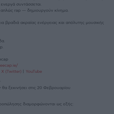
 ενεργά συντάσσεται.
 απλώς rap — δημιουργούν κίνημα.
 μια βραδιά ακραίας ενέργειας και απόλυτης μουσικής
δα.
p.
ecap
eecap.ie/
|
X (Twitter)
|
YouTube
ν
ν θα ξεκινήσει στις 20 Φεβρουαρίου
 προπώλησης διαμορφώνονται ως εξής: