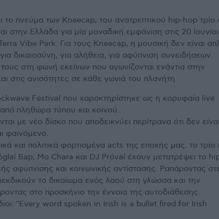
 το πνεύμα των Kneecap, του ανατρεπτικού hip-hop τρίο
αι στην Ελλάδα για μία μοναδική εμφάνιση στις 20 Ιουνίο
Terra Vibe Park. Για τους Kneecap, η μουσική δεν είναι α
για δικαιοσύνη, για αλήθεια, για αφύπνιση συνειδήσεων.
τους στη φωνή εκείνων που αγωνίζονται ενάντια στην
και στις ανισότητες σε κάθε γωνιά του πλανήτη.
kwave Festival που χαρακτηρίστηκε ως η κορυφαία live
 από πληθώρα τύπου και κοινού.
ται με νέο δίσκο που αποδεικνύει περίτρανα ότι δεν είνα
ι φαινόμενο.
τικά και πολιτικά φορτισμένα acts της εποχής μας, το τρίο
glaí Bap, Mo Chara και DJ Próvaí έχουν μετατρέψει το hi
κής αφύπνισης και κοινωνικής αντίστασης. Ραπάροντας στ
διεκδικούν το δικαίωμα ενός λαού στη γλώσσα και την
ροντας στο προσκήνιο την έννοια της αυτοδιάθεσης.
ι: "Every word spoken in Irish is a bullet fired for Irish