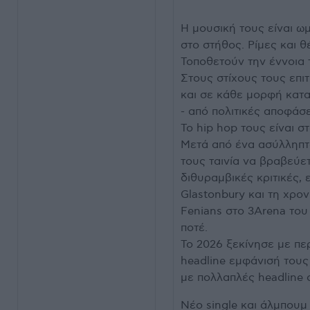
Η μουσική τους είναι ω
στο στήθος. Ρίμες και 
Τοποθετούν την έννοια 
Στους στίχους τους επιτ
και σε κάθε μορφή κατα
- από πολιτικές αποφάσε
Το hip hop τους είναι σ
Μετά από ένα ασύλληπτο
τους ταινία να βραβεύε
διθυραμβικές κριτικές,
Glastonbury και τη χρον
Fenians στο 3Arena του
ποτέ.
Το 2026 ξεκίνησε με περ
headline εμφάνισή τους
με πολλαπλές headline 
Νέο single και άλμπουμ