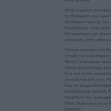
Nina Simone
Αυτή η φράση συνοψίζει
το Μπέλφαστ, που έρχετ
Rockwave Festival, στο 
διασκέδαση- είναι όπλο 
Μετατρέπουν την τέχνη 
καταπίεση, στην αδικία 
Πέρυσι σάρωσαν στο Roc
στιγμή του καλοκαιριού
Φέτος, οι Kneecap έρχον
απλώς συγκρότημα, είνα
Ένα από τα πιο καταιγισ
αποτελείται από τους Mó
hop σε όχημα πολιτισμι
ιρλανδικά και αγγλικά, 
ταυτότητά του, επαναφέ
Όπως δηλώνουν και οι ίδιο
freedom."