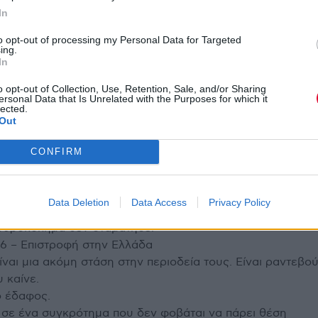
χιλιάδες ανθρώπους μαζί για να τα σπάσουν όλα.
In
to opt-out of processing my Personal Data for Targeted
ing.
In
e γνωρίζει:
o opt-out of Collection, Use, Retention, Sale, and/or Sharing
συναυλίες - δημιουργούν ένταση
ersonal Data that Is Unrelated with the Purposes for which it
ρι sold-out περιοδείες σε ΗΠΑ, Ιρλανδία και Ηνωμένο
lected.
Out
μετατρέπονται σε συλλογική εμπειρία ιδρώτα και εκτόνωσης
ιούμορ, χάος και ενότητα.
CONFIRM
ση στο Rockwave άφησε το κοινό εκστασιασμένο.
ν αντάξιοι της φήμης τους... – ακόμα κι αν δεν
Data Deletion
Data Access
Privacy Policy
ς τους στα ιρλανδικά. Από το πρώτο λεπτό ως το τελευταίο
σφυροκόπημα δεν σταμάτησε.»
26 – Επιστροφή στην Ελλάδα
ναι μια ακόμη στάση στην περιοδεία τους. Είναι ραντεβού
υ καίνε.
ο έδαφος.
σε ένα συγκρότημα που δεν φοβάται να πάρει θέση