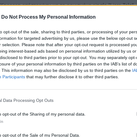
 Kneecap επέστρεψαν με το οργισμένο single "Liars Tale",
 στοχεύει ευθέως το βρετανικό πολιτικό κατεστημένο και
-
Do Not Process My Personal Information
ους άλμπουμ FENIAN, που κυκλοφορεί στις 24 Απριλίου 
.
to opt-out of the sale, sharing to third parties, or processing of your per
formation for targeted advertising by us, please use the below opt-out s
ηκτικό μείγμα hip-hop, rave, punk, acid house και trip-ho
r selection. Please note that after your opt-out request is processed y
μήνυμα: η τέχνη μπορεί και πρέπει να είναι δύναμη αλλα
eing interest-based ads based on personal information utilized by us or
ENIAN κουβαλά ιστορικό και συμβολικό βάρος - από τους
disclosed to third parties prior to your opt-out. You may separately opt-
υ Fionn mac Cumhaill μέχρι τους ιρλανδούς επαναστάτες
losure of your personal information by third parties on the IAB’s list of
ξαρτησία από τη Βρετανική Αυτοκρατορία και τους σύγχρ
. This information may also be disclosed by us to third parties on the
IA
 του ήχου» που κινούνται σε όλο τον πλανήτη.
Participants
that may further disclose it to other third parties.
 αυτή την κληρονομιά σε μια σύγχρονη ηχητική ταυτότη
ία και κοινωνική πραγματικότητα. Tην μετατρέπουν σε ήχο
 αφυπνίζουν, συνδέοντας την ιστορία με τη σύγχρονη κοιν
l Data Processing Opt Outs
μπουμ για όσους θέλουν να δουν το hip hop ως όπλο, ως
o opt-out of the Sharing of my personal data.
τια - και το FENIAN λάμπει με τα ανόθευτα διαμάντια των
In
έλιδα, τις πολιτικές πιέσεις, τις δικαστικές εμφανίσεις κα
 οι Kneecap κάνουν αυτό που ξέρουν καλύτερα: δημιουρ
o opt-out of the Sale of my Personal Data.