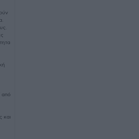
πούν
α.
υς.
ες
τητα
κή
ί από
ς και