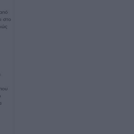
 από
υ στο
πλώς
ι
 που
p
α