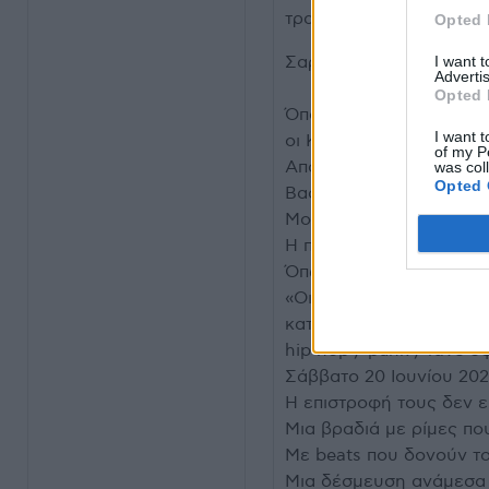
τραγούδια που φέρνουν 
Opted 
I want 
Σαρωτικοί επί σκηνής
Advertis
Opted 
Όποιος τους έχει δει liv
I want t
οι Kneecap δεν δίνουν 
of my P
Από το Glastonbury μέχ
was col
Opted 
Βασίλειο, τα live τους 
Mosh pits, συνθήματα, χ
Η περσινή τους εμφάνι
Όπως γράφτηκε:
«Οι Kneecap αποδείχτηκα
καταλαβαίναμε τις λέξει
hip hop / punk / rave 
Σάββατο 20 Ιουνίου 20
Η επιστροφή τους δεν εί
Μια βραδιά με ρίμες πο
Με beats που δονούν τ
Μια δέσμευση ανάμεσα 