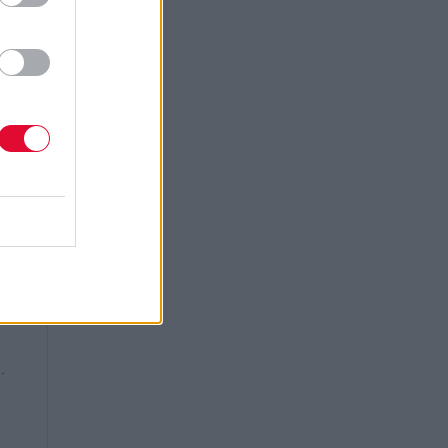
.
, το
.