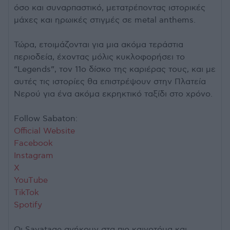
όσο και συναρπαστικό, μετατρέποντας ιστορικές
μάχες και ηρωικές στιγμές σε metal anthems.
Τώρα, ετοιμάζονται για μια ακόμα τεράστια
περιοδεία, έχοντας μόλις κυκλοφορήσει το
“Legends”, τον 11ο δίσκο της καριέρας τους, και με
αυτές τις ιστορίες θα επιστρέψουν στην Πλατεία
Νερού για ένα ακόμα εκρηκτικό ταξίδι στο χρόνο.
Follow Sabaton:
Official Website
Facebook
Instagram
Χ
YouΤube
TikTok
Spotify
Οι Savatage ανήκουν στα πιο καινοτόμα και