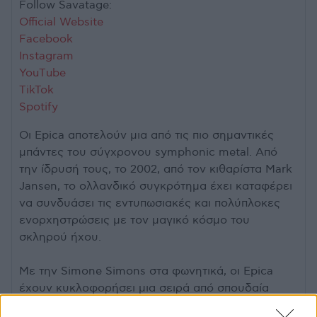
Follow Savatage:
Official Website
Facebook
Instagram
YouΤube
TikTok
Spotify
Οι Epica αποτελούν μια από τις πιο σημαντικές
μπάντες του σύγχρονου symphonic metal. Από
την ίδρυσή τους, το 2002, από τον κιθαρίστα Mark
Jansen, το ολλανδικό συγκρότημα έχει καταφέρει
να συνδυάσει τις εντυπωσιακές και πολύπλοκες
ενορχηστρώσεις με τον μαγικό κόσμο του
σκληρού ήχου.
Με την Simone Simons στα φωνητικά, οι Epica
έχουν κυκλοφορήσει μια σειρά από σπουδαία
άλμπουμ - όπως τα "The Divine Conspiracy",