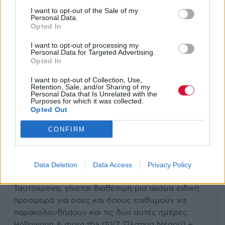
ξεκινάει την Πέμπτη 30 Οκτωβρίου, στις 12:00,
I want to opt-out of the Sale of my
Personal Data.
προς 60€. Οι επόμενες φάσεις θα ανακοινωθούν
Opted In
στην πορεία.
I want to opt-out of processing my
Personal Data for Targeted Advertising.
Επίσης, διατίθεται περιορισμένος αριθμός VIP
Opted In
εισιτηρίων, με πρώτη τιμή τα 125€. Στη
συγκεκριμένη κατηγορία περιλαμβάνονται οι εξής
I want to opt-out of Collection, Use,
Retention, Sale, and/or Sharing of my
προνομιακές παροχές:
Personal Data that Is Unrelated with the
Purposes for which it was collected.
• Ξεχωριστή υπερυψωμένη περιοχή
Opted Out
διαμορφωμένη με stands & stools για όλους
• Open-bar
CONFIRM
• Ξεχωριστή πύλη εισόδου
• Ιδιωτικό parking
• Ξεχωριστές τουαλέτες
Data Deletion
Data Access
Privacy Policy
• Αναμνηστικό δώρο
Ταυτόχρονα, γίνεται διαθέσιμη μια ακόμα ειδική
προσφορά για όσες και όσους επιθυμούν να
παρακολουθήσουν και τις δύο αυτές ημέρες:
Helloween & more tba (10/7, Πλατεία Νερού) +