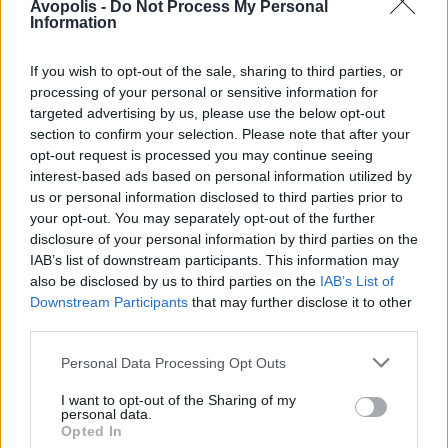
"Design Your Universe" και "The Holographic
Avopolis -
Do Not Process My Personal
Information
Principle" - και έχουν καθιερωθεί ως μια από τις
πιο σημαντικές μπάντες της σκηνής.
If you wish to opt-out of the sale, sharing to third parties, or
Φέτος, κυκλοφόρησαν έναν ακόμα υπέροχο
processing of your personal or sensitive information for
δίσκο, το “Aspiral”, το οποίο αποθεώθηκε από
targeted advertising by us, please use the below opt-out
κοινό και κριτικούς, αποδεικνύοντας ότι
section to confirm your selection. Please note that after your
βρίσκονται στην πιο δημιουργική περίοδο της
opt-out request is processed you may continue seeing
ιστορίας τους.
interest-based ads based on personal information utilized by
us or personal information disclosed to third parties prior to
your opt-out. You may separately opt-out of the further
Follow Epica:
disclosure of your personal information by third parties on the
Official Website
IAB’s list of downstream participants. This information may
Facebook
also be disclosed by us to third parties on the
IAB’s List of
Instagram
Downstream Participants
that may further disclose it to other
YouΤube
third parties.
X
Personal Data Processing Opt Outs
TikTok
Spotify
I want to opt-out of the Sharing of my
personal data.
Opted In
Η διάθεση των εισιτηρίων και για τις δύο ημέρες