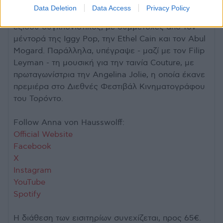
Iconoclasts, η πρώτη της δουλειά στη δική της
Data Deletion
Data Access
Privacy Policy
Year0001. Ένας δίσκος πιο ζεστός, πιο pop, αλλά
εξίσου συγκλονιστικός, με συμμετοχές από τον
μέντορά της Iggy Pop, την Ethel Cain και τον Abul
Mogard. Παράλληλα, υπέγραψε - μαζί με τον Filip
Leyman - τη μουσική για την ταινία Couture, με
πρωταγωνίστρια την Angelina Jolie, η οποία έκανε
πρεμιέρα στο Διεθνές Φεστιβάλ Κινηματογράφου
του Τορόντο.
Follow Anna von Hausswolff:
Official Website
Facebook
X
Instagram
YouTube
Spotify
Η διάθεση των εισιτηρίων συνεχίζεται, προς 65€.