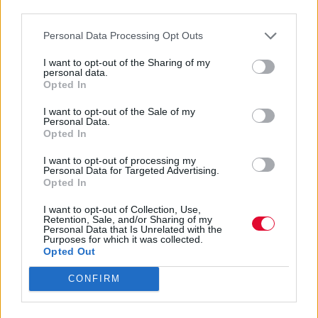
third parties.
ήχου της, εξερευνώντας τις δυνατότητές του -
από εύθραυστες, σχεδόν ιερές στιγμές, μέχρι
Personal Data Processing Opt Outs
εκκωφαντικές εκρήξεις.
I want to opt-out of the Sharing of my
personal data.
Φωνητικά, διαθέτει εντυπωσιακό εύρος και
Opted In
ένταση, με το όνομά της να αναφέρεται δίπλα σε
I want to opt-out of the Sale of my
εμβληματικές μορφές όπως η Kate Bush, η
Personal Data.
Opted In
Diamanda Galás και η PJ Harvey. Το ντεμπούτο της,
Singing from the Grave (2010), έφτασε στο Top 5
I want to opt-out of processing my
της Σουηδίας· ωστόσο, η καλλιτεχνική της
Personal Data for Targeted Advertising.
Opted In
ταυτότητα διαμορφώθηκε ουσιαστικά με τα
Ceremony (2012) και The Miraculous (2015). Το
I want to opt-out of Collection, Use,
Retention, Sale, and/or Sharing of my
Dead Magic (2018), με τα ανατριχιαστικά “The
Personal Data that Is Unrelated with the
Mysterious Vanishing of Electra” και “Ugly and
Purposes for which it was collected.
Opted Out
Vengeful”, καθώς και το υποβλητικό All Thoughts
Fly (2020), την καθιέρωσαν διεθνώς.
CONFIRM
Πριν από λίγους μήνες κυκλοφόρησε το