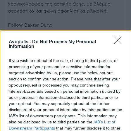
χρονικογράφος της αστικής ζωής, με βλέμμα
σαρκαστικό και φωνή αφοπλιστικά ειλικρινή.
Follow Baxter Dury:
Official Website
Facebook
Avopolis -
Do Not Process My Personal
X
Information
Instagram
YouTube
If you wish to opt-out of the sale, sharing to third parties, or
processing of your personal or sensitive information for
Spotify
targeted advertising by us, please use the below opt-out
section to confirm your selection. Please note that after your
Η Anna von Hausswolff συγκαταλέγεται στις πλέον
opt-out request is processed you may continue seeing
ασυμβίβαστες μορφές της σύγχρονης ευρωπαϊκής
interest-based ads based on personal information utilized by
μουσικής. Η Σουηδή συνθέτρια, τραγουδίστρια και
us or personal information disclosed to third parties prior to
οργανίστρια έχει χτίσει, εδώ και δεκαπέντε χρόνια,
your opt-out. You may separately opt-out of the further
έναν ήχο ξεχωριστό, όπου η γοτθική παράδοση
disclosure of your personal information by third parties on the
IAB’s list of downstream participants. This information may
συναντά το post-rock, το drone metal και τις πιο
also be disclosed by us to third parties on the
IAB’s List of
σκοτεινές εκφάνσεις της κλασικής μουσικής. Το
Downstream Participants
that may further disclose it to other
εκκλησιαστικό όργανο βρίσκεται στο κέντρο του