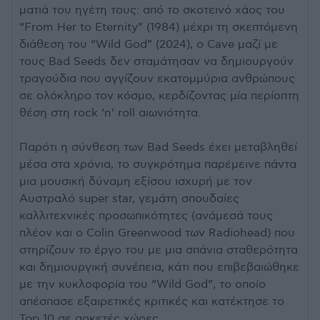
ματιά του ηγέτη τους: από το σκοτεινό χάος του
“From Her to Eternity” (1984) μέχρι τη σκεπτόμενη
διάθεση του “Wild God” (2024), o Cave μαζί με
τους Bad Seeds δεν σταμάτησαν να δημιουργούν
τραγούδια που αγγίζουν εκατομμύρια ανθρώπους
σε ολόκληρο τον κόσμο, κερδίζοντας μία περίοπτη
θέση στη rock ‘n’ roll αιωνιότητα.
Παρότι η σύνθεση των Bad Seeds έχει μεταβληθεί
μέσα στα χρόνια, το συγκρότημα παρέμεινε πάντα
μια μουσική δύναμη εξίσου ισχυρή με τον
Αυστραλό super star, γεμάτη σπουδαίες
καλλιτεχνικές προσωπικότητες (ανάμεσά τους
πλέον και ο Colin Greenwood των Radiohead) που
στηρίζουν το έργο του με μια σπάνια σταθερότητα
και δημιουργική συνέπεια, κάτι που επιβεβαιώθηκε
με την κυκλοφορία του “Wild God”, το οποίο
απέσπασε εξαιρετικές κριτικές και κατέκτησε το
Top 10 σε αρκετές χώρες.