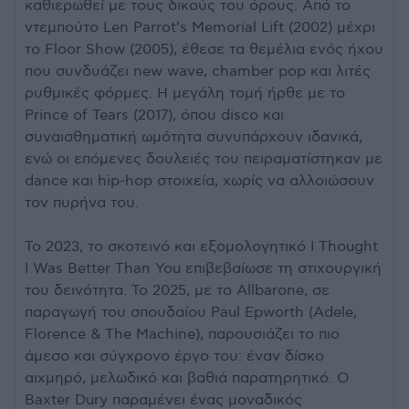
καθιερωθεί με τους δικούς του όρους. Από το
ντεμπούτο Len Parrot’s Memorial Lift (2002) μέχρι
το Floor Show (2005), έθεσε τα θεμέλια ενός ήχου
που συνδυάζει new wave, chamber pop και λιτές
ρυθμικές φόρμες. Η μεγάλη τομή ήρθε με το
Prince of Tears (2017), όπου disco και
συναισθηματική ωμότητα συνυπάρχουν ιδανικά,
ενώ οι επόμενες δουλειές του πειραματίστηκαν με
dance και hip-hop στοιχεία, χωρίς να αλλοιώσουν
τον πυρήνα του.
Το 2023, το σκοτεινό και εξομολογητικό I Thought
I Was Better Than You επιβεβαίωσε τη στιχουργική
του δεινότητα. Το 2025, με το Allbarone, σε
παραγωγή του σπουδαίου Paul Epworth (Adele,
Florence & The Machine), παρουσιάζει το πιο
άμεσο και σύγχρονο έργο του: έναν δίσκο
αιχμηρό, μελωδικό και βαθιά παρατηρητικό. Ο
Baxter Dury παραμένει ένας μοναδικός