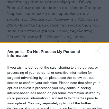
πρωτότυπη ματιά του στην ποίηση του Γιάννη
Ρίτσου, όπως παρουσιάστηκε στο Ίδρυμα Σταύρος
Νιάρχος, και το υλικό που παρουσίασε στην
έναρξη των Ολυμπιακών Αγώνων της Αθήνας το
2004. Παράλληλα, ξεκίνησε την ενασχόλησή του
με τα soundtracks (“Angel Baby”, “Αγέλαστος
Πέτρα”, “Cleansed”, “Ζάκρος” κ.α.), με τον
καλλιτεχνικό και εμπορικό θρίαμβο του “2”, του
Δημήτρη Παπαϊωάννου, να αποτελεί μία από τις
Avopolis -
Do Not Process My Personal
πιο σημαντικές στιγμές της δισκογραφίας του.
Information
Το 2024, κυκλοφόρησε “Το Χέρι”, το δέκατο
If you wish to opt-out of the sale, sharing to third parties, or
προσωπικό του άλμπουμ που αποτελεί ιδανική
processing of your personal or sensitive information for
targeted advertising by us, please use the below opt-out
αφορμή να επιστρέψει στην Πλατεία Νερού, μετά
section to confirm your selection. Please note that after your
την ιστορική εμφάνιση των Στέρεο Νόβα το 2023,
opt-out request is processed you may continue seeing
και να παρουσιάσει ένα σετ που θα διαπερνά τις
interest-based ads based on personal information utilized by
κορυφαίες στιγμές της υπέροχης μουσικής του
us or personal information disclosed to third parties prior to
πορείας.
your opt-out. You may separately opt-out of the further
disclosure of your personal information by third parties on the