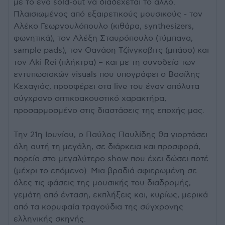
με το ένα sold-out να διαδέχεται το άλλο.
Πλαισιωμένος από εξαιρετικούς μουσικούς - τον
Αλέκο Γεωργουλόπουλο (κιθάρα, synthesizers,
φωνητικά), τον Αλέξη Σταυρόπουλο (τύμπανα,
sample pads), τον Θανάση Τζίνγκοβιτς (μπάσο) και
τον Aki Rei (πλήκτρα) – και με τη συνοδεία των
εντυπωσιακών visuals που υπογράφει ο Βασίλης
Κεχαγιάς, προσφέρει στα live του έναν απόλυτα
σύγχρονο οπτικοακουστικό χαρακτήρα,
προσαρμοσμένο στις διαστάσεις της εποχής μας.
Την 21η Ιουνίου, ο Παύλος Παυλίδης θα γιορτάσει
όλη αυτή τη μεγάλη, σε διάρκεια και προσφορά,
πορεία στο μεγαλύτερο show που έχει δώσει ποτέ
(μέχρι το επόμενο). Μια βραδιά αφιερωμένη σε
όλες τις φάσεις της μουσικής του διαδρομής,
γεμάτη από ένταση, εκπλήξεις και, κυρίως, μερικά
από τα κορυφαία τραγούδια της σύγχρονης
ελληνικής σκηνής.