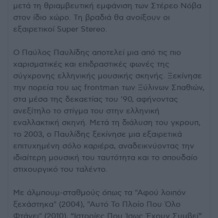
μετά τη θριαμβευτική εμφάνιση των Στέρεο Νόβα
στον ίδιο χώρο. Τη βραδιά θα ανοίξουν οι
εξαιρετικοί Super Stereo.
Ο Παύλος Παυλίδης αποτελεί μια από τις πιο
χαρισματικές και επιδραστικές φωνές της
σύγχρονης ελληνικής μουσικής σκηνής. Ξεκίνησε
την πορεία του ως frontman των Ξύλινων Σπαθιών,
στα μέσα της δεκαετίας του '90, αφήνοντας
ανεξίτηλο το στίγμα του στην ελληνική
εναλλακτική σκηνή. Μετά τη διάλυση του γκρουπ,
το 2003, ο Παυλίδης ξεκίνησε μια εξαιρετικά
επιτυχημένη σόλο καριέρα, αναδεικνύοντας την
ιδιαίτερη μουσική του ταυτότητα και το σπουδαίο
στιχουργικό του ταλέντο.
Με άλμπουμ-σταθμούς όπως τα "Αφού λοιπόν
ξεχάστηκα" (2004), "Αυτό Το Πλοίο Που Όλο
Φτάνει" (2010), “Ιστορίες Που Ίσως Έχουν Συμβεί”