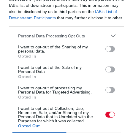
Follow Κ. Βήτα:
IAB’s list of downstream participants. This information may
also be disclosed by us to third parties on the
IAB’s List of
Official Website
-
Facebook
-
Instagram
-
Twitter
-
Downstream Participants
that may further disclose it to other
YouTube
third parties.
Personal Data Processing Opt Outs
I want to opt-out of the Sharing of my
personal data.
Opted In
I want to opt-out of the Sale of my
Personal Data.
Opted In
I want to opt-out of processing my
Personal Data for Targeted Advertising.
Opted In
I want to opt-out of Collection, Use,
Retention, Sale, and/or Sharing of my
Personal Data that Is Unrelated with the
Purposes for which it was collected.
Opted Out
Οι Super Stereo ιδρύθηκαν το 2006 και αποτελούν