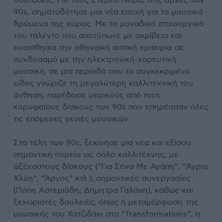
συστάσεις. Με τους Στέρεο Νόβα, στις αρχές των
90s, σηματοδότησε μια νέα εποχή για τα μουσικά
δρώμενα της χώρας. Με το μοναδικό στιχουργικό
του ταλέντο που αποτύπωνε με ακρίβεια και
ευαισθησία την αθηναϊκή αστική εμπειρία σε
συνδυασμό με την ηλεκτρονική-χορευτική
μουσική, σε μια περίοδο που το συγκεκριμένο
είδος γνώριζε τη μεγαλύτερη καλλιτεχνική του
άνθηση, παρέδωσε μερικούς από τους
κορυφαίους δίσκους των 90s που επηρέασαν όλες
τις επόμενες γενιές μουσικών.
Στα τέλη των 90s, ξεκίνησε μια νέα και εξίσου
σημαντική πορεία ως σόλο καλλιτέχνης, με
αξέχαστους δίσκους (“Για Σένα Με Αγάπη”, “Άγρια
Χλόη”, “Άργος” κτλ.), σημαντικές συνεργασίες
(Πόπη Αστεριάδη, Δήμητρα Γαλάνη), καθώς και
ξεχωριστές δουλειές, όπως η μεταμόρφωση της
μουσικής του Χατζιδάκι στο “Transformations”, η