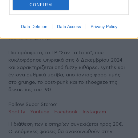
ένα από τα πιο ενδιαφέροντα συγκροτήματα της
CONFIRM
ελληνικής indie και alternative rock σκηνής. Το
γκρουπ έχει συνεργαστεί με σπουδαία ονόματα,
όπως ο Γιάννης Χαρούλης, ο Γιάννης Αγγελάκας
Data Deletion
Data Access
Privacy Policy
και ο Παύλος Παυλίδης, και έχει στο ενεργητικό
του τρία άλμπουμ.
Πιο πρόσφατο, το LP "Σαν Τα Γατιά", που
κυκλοφόρησε ψηφιακά στις 6 Δεκεμβρίου 2024
και χαρακτηρίζεται από fuzzy κιθάρες, synths και
έντονα ρυθμικά μοτίβα, αποτίοντας φόρο τιμής
στο grunge, το post-punk και το shoegaze της
δεκαετίας του ’90.
Follow Super Stereo:
Spotify
-
Youtube
-
Facebook
-
Instagram
Η διάθεση των εισιτηρίων συνεχίζεται προς 20€.
Οι επόμενες φάσεις θα ανακοινωθούν στην