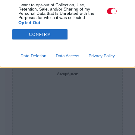
I want to opt-out of Collection, Use,
Retention, Sale, and/or Sharing of my
Personal Data that Is Unrelated with the
Purposes for which it was collected.
Αποθήκευση σε
Opted Out
Πίσω
CONFIRM
Data Deletion
Data Access
Privacy Policy
Διαφήμιση