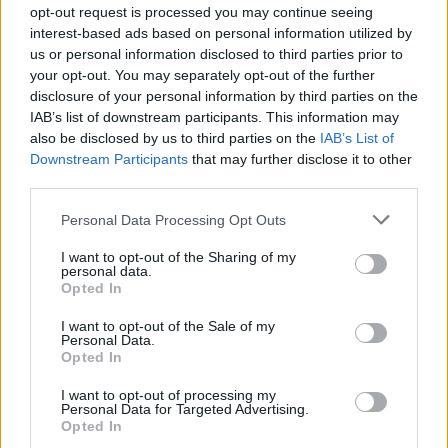
ήχο. Μπορεί να περιγράψει τον ήχο της μάχης, του
opt-out request is processed you may continue seeing
γλεντιού, της θάλασσας ή της θύελλας. Η λέξη
interest-based ads based on personal information utilized by
us or personal information disclosed to third parties prior to
προέρχεται από την αρχαία ελληνική λέξη «ἠχέω»
your opt-out. You may separately opt-out of the further
ή «ἠχῶ», που σημαίνει «ηχώ».
disclosure of your personal information by third parties on the
IAB’s list of downstream participants. This information may
Εισιτήρια
also be disclosed by us to third parties on the
IAB’s List of
Προπώληση: 13€ /
more.com
Downstream Participants
that may further disclose it to other
Ταμείο: 16€
third parties.
Πόρτες: 18.00 |Έναρξη: 19.00
Personal Data Processing Opt Outs
I want to opt-out of the Sharing of my
Πληροφορίες για τον χώρο -
personal data.
Opted In
ΠΛΥΦΑ
I want to opt-out of the Sale of my
Personal Data.
Τηλέφωνο: 6938690612
Opted In
I want to opt-out of processing my
Personal Data for Targeted Advertising.
Opted In