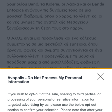
Sourloulou Band, τα Kideria, οι Λάσκα και οι Banda
Entopica ενώνουν τις δυνάμεις τους σε μία
μουσική διαδρομή, όπου ο χορός, το γλέντι και οι
κοινές μνήμες της ανατολικής Μεσογείου
ξαναβρίσκουν τη θέση τους στο παρόν.
Ο ΑΧΟΣ ειναι μια πρόσκληση και ένα κάλεσμα
συμμετοχής σε μια φεστιβαλική εμπειρία, όπου
όργανα, φωνές και σώματα συναντιούνται σε ένα
συλλογικό γλέντι. Προσεγγίζουμε τη μουσική
παράδοση μακριά από μισαλλόδοξες, φοβικές ή
ιδιοκτησιακές αναγνώσεις, αναδεικνύοντας τον
ανοιχτό και ζωντανό χαρακτήρα της. Εκείνον που
Avopolis -
Do Not Process My Personal
την καθιστά κοινό πολιτισμικό έδαφος, όπου
Information
συναντιούνται και συνομιλούν οι ιστορίες και οι
μνήμες των λαών της περιοχής.
If you wish to opt-out of the sale, sharing to third parties, or
processing of your personal or sensitive information for
~Αχός • Ahos ~ Η λέξη «αχός» αναφέρεται σε
targeted advertising by us, please use the below opt-out
έναν συγκεχυμένο, παρατεταμένο ή υπόκωφο
section to confirm your selection. Please note that after your