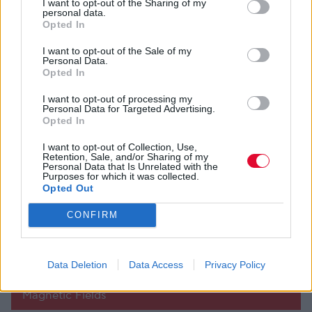
I want to opt-out of the Sharing of my
personal data.
Opted In
I want to opt-out of the Sale of my
Personal Data.
Opted In
I want to opt-out of processing my
Personal Data for Targeted Advertising.
Opted In
I want to opt-out of Collection, Use,
Retention, Sale, and/or Sharing of my
ΆΡΗΣ ΚΑΖΑΚΌΠΟΥΛΟΣ
ΜΑΡ 20,2017
MONDAY BLUES
Personal Data that Is Unrelated with the
Purposes for which it was collected.
Το μεγαλεπήβολο project των Magnetic Fields
Opted Out
Ο Stephin Merritt επιστρέφει με ένα πενταπλό
CONFIRM
άλμπουμ-ογκόλιθο 50 κομματιών, ένα για κάθε έτος
της μέχρι τώρα ζωής του...
Data Deletion
Data Access
Privacy Policy
Περισσότερα: Το μεγαλεπήβολο project των
Magnetic Fields