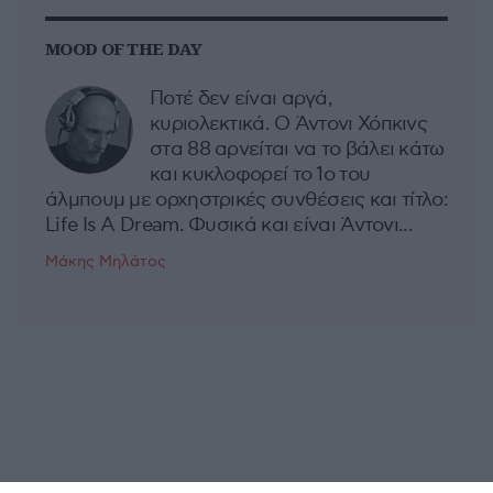
MOOD OF THE DAY
Ποτέ δεν είναι αργά,
κυριολεκτικά. Ο Άντονι Χόπκινς
στα 88 αρνείται να το βάλει κάτω
και κυκλοφορεί το 1ο του
άλμπουμ με ορχηστρικές συνθέσεις και τίτλο:
Life Is A Dream. Φυσικά και είναι Άντονι...
Μάκης Μηλάτος