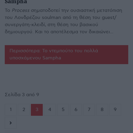
Sampha
Το
Process
σηματοδοτεί την ουσιαστική μετατόπιση
του Λονδρέζου soulman από τη θέση του guest/
συνεργάτη-κλειδί, στη θέση του βασικού
δημιουργού. Και το αποτέλεσμα τον δικαιώνει...
Περισσότερα: Το ντεμπούτο του πολλά
υποσχόμενου Sampha
Σελίδα 3 από 9
1
2
3
4
5
6
7
8
9