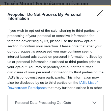
Το νέο Mount Eerie άλμπουμ είναι μια
σπαραχτική αποτύπωση του πόνου της
ανθρώπινης απώλειας
Avopolis -
Do Not Process My Personal
Information
Μέσα σε λιγότερο από έναν χρόνο μετά τον θάνατο
της γυναίκας του από καρκίνο, ο Phil Elverum
If you wish to opt-out of the sale, sharing to third parties, or
κυκλοφορεί έναν αφοπλιστικά ευθύ δίσκο ψυχικής
processing of your personal or sensitive information for
συντριβής...
targeted advertising by us, please use the below opt-out
section to confirm your selection. Please note that after your
opt-out request is processed you may continue seeing
Περισσότερα: Το νέο Mount Eerie άλμπουμ είναι
interest-based ads based on personal information utilized by
us or personal information disclosed to third parties prior to
μια σπαραχτική αποτύπωση του πόνου της
your opt-out. You may separately opt-out of the further
ανθρώπινης απώλειας
disclosure of your personal information by third parties on the
IAB’s list of downstream participants. This information may
also be disclosed by us to third parties on the
IAB’s List of
Downstream Participants
that may further disclose it to other
third parties.
Personal Data Processing Opt Outs