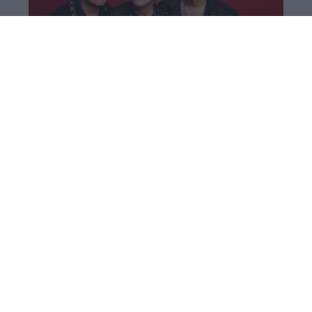
Οι Green Day απέκτησαν το δικό τους
24ωρο κανάλι στο YouTube με σπάνιο
αρχειακό υλικό
Aφιερωμένο αποκλειστικά στην ιστορία και τη
μουσική τους.