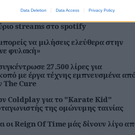
στορία του Spotify
Data Deletion
Data Access
Privacy Policy
ids Aren’t Alright" των Offspring φτ
ύριο streams στο spotify
μπορείς να μιλήσεις ελεύθερα στην
άνε φυλακή»
συγκέντρωσε 27.500 λίρες για
οπό με έργα τέχνης εμπνευσμένα από
ν The Cure
ων Coldplay για το "Karate Kid"
ωταγωνιστής της ομώνυμης ταινίας
ι οι Reign Of Time μάς δίνουν λίγο απ