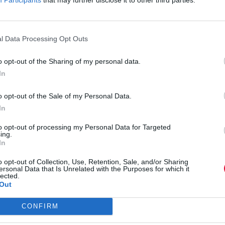
ι headliners του Coachella 2025
l Data Processing Opt Outs
 κριτικές στην πρώτη προβολή του
ν Ariana Grande
o opt-out of the Sharing of my personal data.
In
του ΛΕΞ είναι εδώ: stream now
o opt-out of the Sale of my Personal Data.
In
του Akon "Akon's Beautiful Day"
to opt-out of processing my Personal Data for Targeted
ισιοδοξία
ing.
In
τοιμάζει νέο άλμπουμ εμπνευσμένο απ
o opt-out of Collection, Use, Retention, Sale, and/or Sharing
ersonal Data that Is Unrelated with the Purposes for which it
Pink Floyd
lected.
Out
Smile" των Lady Gaga και Bruno Mars
CONFIRM
εκατομμύριο streams πιο γρήγορα από