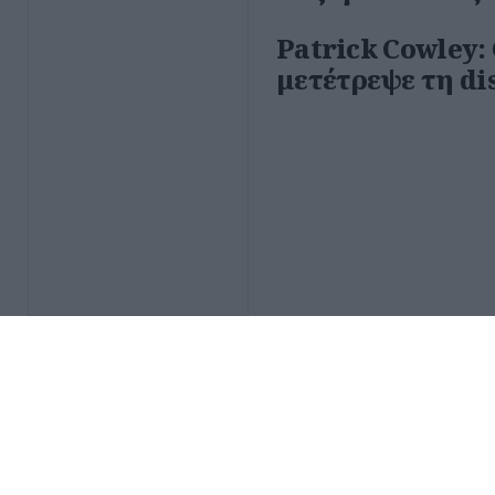
Patrick Cowley:
μετέτρεψε τη di