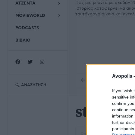
Πώς μια μπάντα με σχεδόν 2
ΑΤΖΕΝΤΑ
ιστορίας καταφέρνει να ακο
ταυτόχρονα οικεία και εντε
MOVIEWORLD
PODCASTS
ΒΙΒΛΙΟ
Avopolis 
ΑΝΑΖΉΤΗΣΗ
If you wish 
sensitive in
confirm you
strangle
continue se
information 
further disc
participants
Εισάγετε μέρος του τίτλο
Downstream 