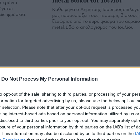
metal δίσκοι του Ιουλίου
5 χρόνια
ύγεται
Κάθε μήνα ο Δημήτρης Τσούπρος επιλέγει
λώς φρέσκια.
μας παρουσιάζει τους τέσσερις δίσκους 
ξεχώρισε από το ευρύ φάσμα του ακραί
metal. Εδώ ο απολογισμός του Ιουλίου.
-
Do Not Process My Personal Information
to opt-out of the sale, sharing to third parties, or processing of your per
formation for targeted advertising by us, please use the below opt-out s
r selection. Please note that after your opt-out request is processed y
rs
eing interest-based ads based on personal information utilized by us or
disclosed to third parties prior to your opt-out. You may separately opt-
losure of your personal information by third parties on the IAB’s list of
. This information may also be disclosed by us to third parties on the
IA
υ.
Εμ
Φίλτρο
Καθαρισμός
Participants
that may further disclose it to other third parties.