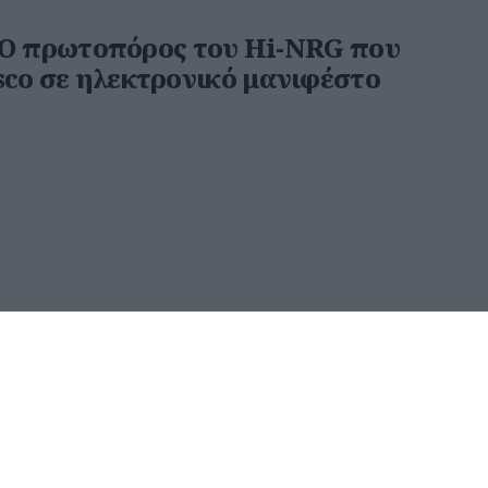
 Ο πρωτοπόρος του Hi-NRG που
sco σε ηλεκτρονικό μανιφέστο