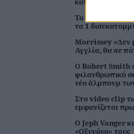
κάθε άλλο στην ι
Το single "The K
τα 1 δισεκατομμ
Morrissey «Δεν 
Αγγλία, θα σε π
O Robert Smith 
φιλανθρωπικό σκ
νέο άλμπουμ τω
Στο video clip τ
εμφανίζεται πρ
Ο Jeph Vanger κα
«Οξυγόνο» τους