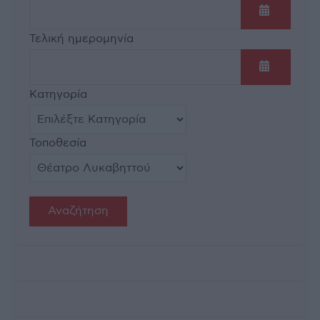
Ανοίξτε τ
Τελική ημερομηνία
Ανοίξτε τ
Κατηγορία
Τοποθεσία