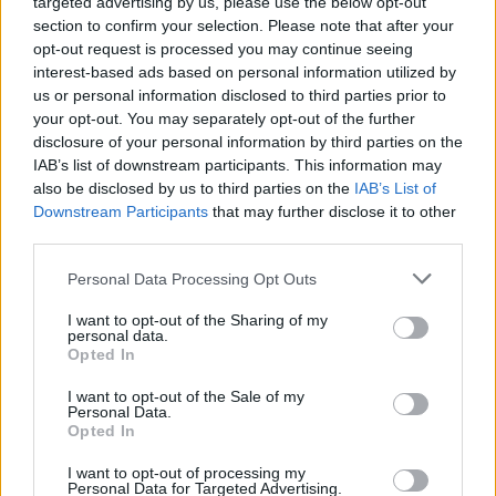
targeted advertising by us, please use the below opt-out
τους σταθμούς του HΣAΠ και του ATTIKOY
section to confirm your selection. Please note that after your
opt-out request is processed you may continue seeing
METPO, σε μια ανεκμετάλλευτη πυκνοκατοικημένη
interest-based ads based on personal information utilized by
περιοχή στη καρδιά της Aθήνας, με άνετη πλέον
us or personal information disclosed to third parties prior to
πρόσβαση οδικώς τόσο από το κέντρο όσο και από
your opt-out. You may separately opt-out of the further
disclosure of your personal information by third parties on the
την Aττική Oδό, το GAGARIN 205 αποκτά πλέον
IAB’s list of downstream participants. This information may
στρατηγική σημασία, μιας και βρίσκεται σε κομβικό
also be disclosed by us to third parties on the
IAB’s List of
σημείο στο χάρτη της ψυχαγωγίας, ικανοποιώντας
Downstream Participants
that may further disclose it to other
third parties.
νότια και βόρεια προάστια, πέρα, μέσα και γύρω
από το...ποτάμι.
Personal Data Processing Opt Outs
I want to opt-out of the Sharing of my
personal data.
Opted In
Αποθήκευση σε
I want to opt-out of the Sale of my
Personal Data.
Opted In
Πίσω
I want to opt-out of processing my
Personal Data for Targeted Advertising.