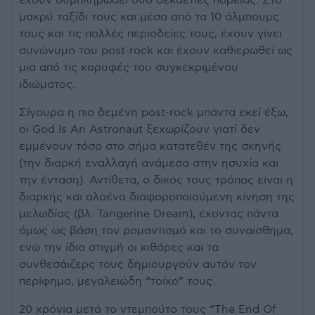
έχουν συμπληρώσει δύο δεκαετίες πορείας. Στο
μακρύ ταξίδι τους και μέσα από τα 10 άλμπουμς
τους και τις πολλές περιοδείες τους, έχουν γίνει
συνώνυμο του post-rock και έχουν καθιερωθεί ως
μια από τις κορυφές του συγκεκριμένου
ιδιώματος.
Σίγουρα η πιο δεμένη post-rock μπάντα εκεί έξω,
οι God Is An Astronaut ξεχωρίζουν γιατί δεν
εμμένουν τόσο στο σήμα κατατεθέν της σκηνής
(την διαρκή εναλλαγή ανάμεσα στην ησυχία και
την ένταση). Αντίθετα, ο δικός τους τρόπος είναι η
διαρκής και ολοένα διαφοροποιούμενη κίνηση της
μελωδίας (βλ. Tangerine Dream), έχοντας πάντα
όμως ως βάση τον ρομαντισμό και το συναίσθημα,
ενώ την ίδια στιγμή οι κιθάρες και τα
συνθεσάιζερς τους δημιουργούν αυτόν τον
περίφημο, μεγαλειώδη “τοίχο” τους.
20 χρόνια μετά το ντεμπούτο τους “The End Of