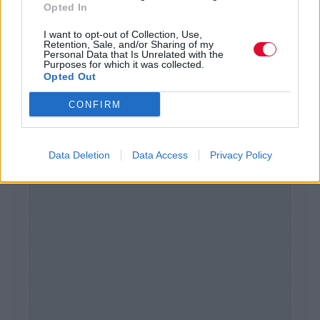
Opted In
I want to opt-out of Collection, Use,
Retention, Sale, and/or Sharing of my
Personal Data that Is Unrelated with the
Διαφήμιση
Purposes for which it was collected.
Opted Out
CONFIRM
Data Deletion
Data Access
Privacy Policy