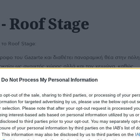
- Roof Stage
 το Roof Stage:
ροφο του Gazarte και διαθέτει πανοραμική θέα στην πόλη
οκαίρι ως ανοιχτός χώρος αλλά και τον χειμώνα, καθώς
τζάμια και η οροφή και υπάρχει θέρμανση.
-
Do Not Process My Personal Information
ge ανάλογα με το πλάνο που θα δείτε στην προπώληση υπά
τραπεζοκαθισμάτων, ωστόσο το στήσιμο είναι πιο χαλαρό
to opt-out of the sale, sharing to third parties, or processing of your per
μπώ.
formation for targeted advertising by us, please use the below opt-out s
r selection. Please note that after your opt-out request is processed y
μακοστάσιο αλλά και με ανελκυστήρα. Δυνατότητα πρόσβ
eing interest-based ads based on personal information utilized by us or
disclosed to third parties prior to your opt-out. You may separately opt-
losure of your personal information by third parties on the IAB’s list of
 ίδιο επίπεδο σε βεράντα για κάπνισμα.
. This information may also be disclosed by us to third parties on the
IA