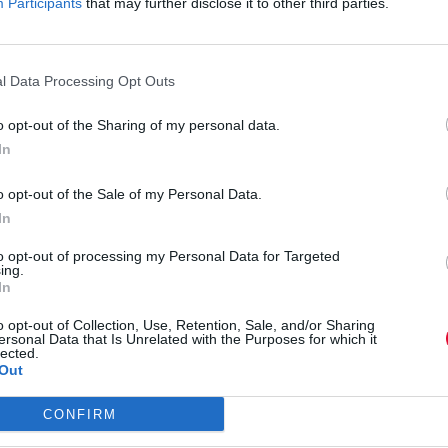
ί της οδού Βουτάδων.
Participants
that may further disclose it to other third parties.
ε παιδιά άνω των 13 ετών, λόγω των υψηλών ντεσιμπέλ (dB)
επιτρέπεται πάντα με συνοδεία ενήλικου.
l Data Processing Opt Outs
o opt-out of the Sharing of my personal data.
In
o opt-out of the Sale of my Personal Data.
Gazarte - Roof Stage
In
to opt-out of processing my Personal Data for Targeted
Βουτάδων 32, Αθήνα 118 54, Ελλάδα
ing.
[Get Directions]
In
o opt-out of Collection, Use, Retention, Sale, and/or Sharing
ersonal Data that Is Unrelated with the Purposes for which it
lected.
Out
CONFIRM