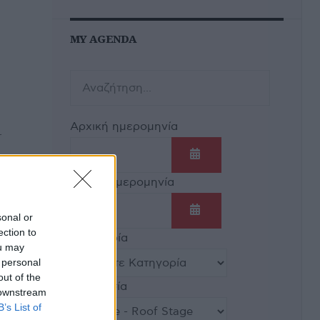
MY AGENDA
Αρχική ημερομηνία
.
Ανοίξτε το ημερολόγι
Τελική ημερομηνία
ρχει
sonal or
Ανοίξτε το ημερολόγι
ection to
Κατηγορία
ou may
ασης
 personal
out of the
Τοποθεσία
 downstream
B’s List of