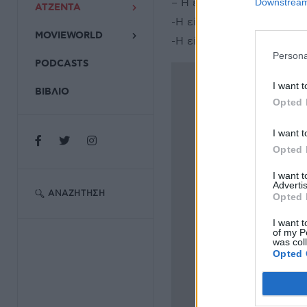
– Η είσοδος βρίσκεται επ
Downstream 
ΑΤΖΕΝΤΑ
-Η είσοδος επιτρέπεται σ
MOVIEWORLD
-Η είσοδος των ανηλίκων 
Persona
PODCASTS
I want t
ΒΙΒΛΙΟ
Opted 
I want t
Opted 
I want 
Advertis
ΑΝΑΖΉΤΗΣΗ
Opted 
I want t
of my P
was col
Opted 