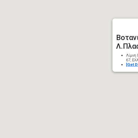
Βοταν
Λ.Πλα
Λίμνη
67, Ελ
[Get D