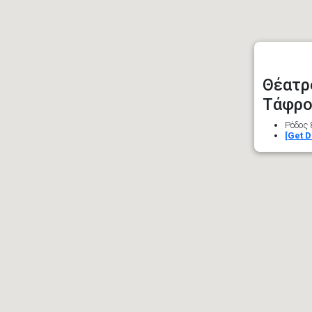
Θέατρ
Τάφρο
Ρόδος 
[Get D