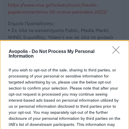
https://www.viva.gr/tickets/music/basilis-
papakonstantinou-50-xronia-periodeia-2023/
Σημεία Προπώλησης:
• Σε όλα τα καταστήματα Public, Media Markt,
WIND, Ευριπίδης, Yoleni's και σε όλα τα φυσικά
σημεία προπώλησης viva.gr
• Ηλεκτρονικά στο www.viva.gr
Avopolis -
Do Not Process My Personal
Information
• Τηλεφωνικά στο 11876
Πληροφορίες: 210 9024100
If you wish to opt-out of the sale, sharing to third parties, or
processing of your personal or sensitive information for
Πληροφορίες για τον χώρο -
targeted advertising by us, please use the below opt-out
Κατράκειο Θέατρο
section to confirm your selection. Please note that after your
opt-out request is processed you may continue seeing
interest-based ads based on personal information utilized by
Το Κατράκειο Θέατρο και ο περιβάλλοντας χώρος
us or personal information disclosed to third parties prior to
your opt-out. You may separately opt-out of the further
του βρίσκεται στον παλιό λατομικό χώρο στο λόφο
disclosure of your personal information by third parties on the
Σελεπίτσαρι σε μια έκταση 500 στρεμμάτων στην
IAB’s list of downstream participants. This information may