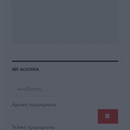
MY AGENDA
Αρχική ημερομηνία
Ανοίξτε τ
Τελική ημερομηνία