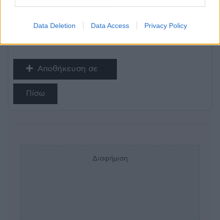
Απο Εθνικής Αντιστάσεως, Πειραιά: Λεωφορεία
814, 800
Data Deletion
Data Access
Privacy Policy
Αποθήκευση σε
Πίσω
Διαφήμιση