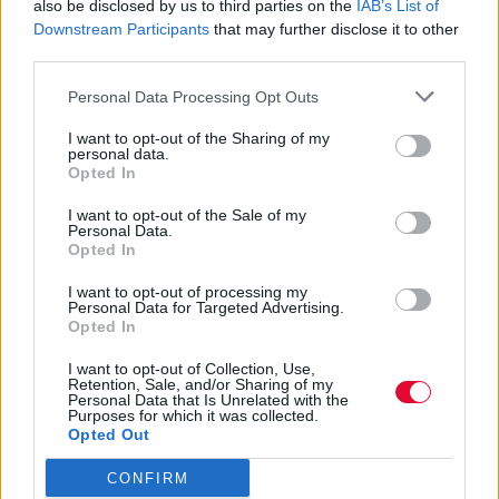
καρδιά των δυτικών συνοικιών της ΑΘήνας, στα
also be disclosed by us to third parties on the
IAB’s List of
Downstream Participants
that may further disclose it to other
διοικητικά όρια των Δήμων Νίκαιας και
third parties.
Κερατσινίου.Το Κατράκειο Θέατρο, χωρητικότητας
5.500 θέσεων, κατασκευάστηκε το 1984 ανάμεσα
Personal Data Processing Opt Outs
στους βράχους, στα πρώην νταμάρια του
I want to opt-out of the Sharing of my
personal data.
Καραμπίνη. Το σκληρό τοπίο των βράχων που
Opted In
περιτριγυρίζουν το θέατρο δίνουν σε αυτό μία
I want to opt-out of the Sale of my
ακόμη πιο επιβλητική όψη ενώ στην είσοδό του
Personal Data.
τους επισκέπτες υποδέχεται το άγαλμα του Μάνου
Opted In
Κατράκη με την μορφή του Δον Κιχώτη.
I want to opt-out of processing my
Personal Data for Targeted Advertising.
Opted In
Για την πρόσβασή σας στο Κατράκειο Θέατρο
Νίκαιας εξυπηρετείστε με τις εξής συγκοινωνίες:
I want to opt-out of Collection, Use,
Retention, Sale, and/or Sharing of my
Personal Data that Is Unrelated with the
Από metro Αιγάλεω: Λεωφορείο 750
Purposes for which it was collected.
Opted Out
Απο ηλεκτρικό Πειραιά: Λεωφορείο 800
CONFIRM