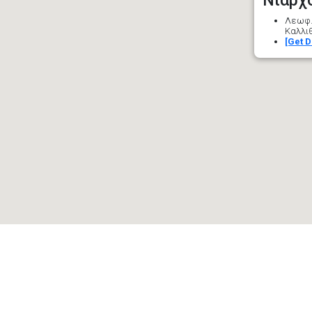
Νιάρχ
Λεωφ.
Καλλιθ
[Get D